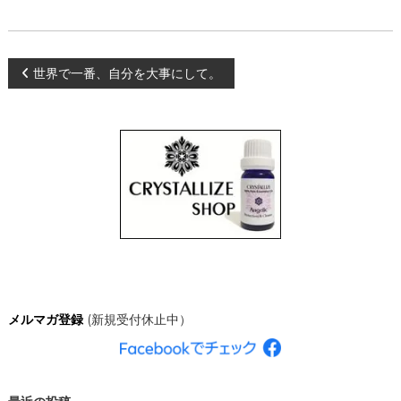
、
あ
な
た
投
世界で一番、自分を大事にして。
ら
し
く
稿
輝
き
ナ
、
創
造
ビ
的
な
ゲ
人
生
を
ー
C
R
シ
Y
メルマガ登録
(新規受付休止中）
S
T
ョ
A
L
ン
L