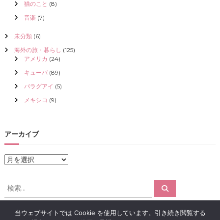
猫のこと
(8)
音楽
(7)
未分類
(6)
海外の旅・暮らし
(125)
アメリカ
(24)
キューバ
(89)
パラグアイ
(5)
メキシコ
(9)
アーカイブ
ア
ー
カ
検
検
イ
索
索
ブ
対
当ウェブサイトでは Cookie を使用しています。引き続き閲覧する
象