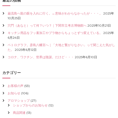
最近の投稿
I
Z
巌流島へ龍の眼を入れに行く。←意味がわからなかったが・・・。
2025年
E
10月25日
（
具
穴門（あなと）って何？いつ？｜下関市立考古博物館へ
2025年10月21日
現
化
キッチン用品をフッ素加工やプラ物からちょっとずつ変えている。
2025年
）
6月24日
し
ペトログラフ。彦島八幡宮へ｜「大地と繋がりなさい」って聞こえた気がし
て
た。
2025年6月12日
く
だ
コロナ、ワクチン、世界は陰謀。だけど・・・
2025年6月10日
さ
い
カテゴリー
お客様の声
(53)
お知らせ
(106)
アロマショップ
(27)
ショップからのお知らせ
(12)
商品関連
(13)