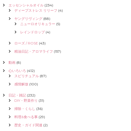
エッセンシャルオイル
(234)
ディープストレス リリーフ
(4)
ヤングリヴィング
(88)
ニューロオリキュラー
(5)
レインドロップ
(4)
ローズ / ROSE
(43)
精油日記・アロマライフ
(157)
動画
(8)
心いろいろ
(412)
スピリチュアル
(87)
感情解放
(100)
日記・雑記
(232)
DIY・野菜作り
(31)
掃除・くらし
(36)
料理&食べる事
(29)
歴史・ガイド関連
(2)