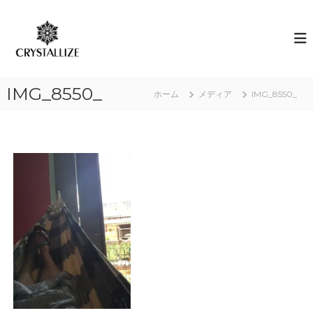
コ
ン
ア
あ
な
テ
ロ
た
ン
マ
の
ツ
で
本
へ
質
感
IMG_8550_
ス
ホーム
メディア
IMG_8550_
を
情
キ
C
解
R
ッ
Y
プ
放
S
｜
T
ク
A
L
リ
L
ス
I
タ
Z
E
ラ
（
イ
結
ズ
晶
化
）
し