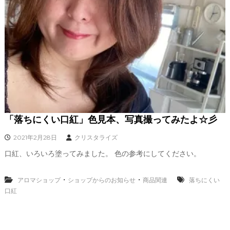
、
あ
な
た
ら
し
く
輝
き
、
創
造
的
「落ちにくい口紅」色見本、写真撮ってみたよ☆彡
な
人
2021年2月28日
クリスタライズ
生
口紅、いろいろ塗ってみました。 色の参考にしてください。
を
C
R
・
・
アロマショップ
ショップからのお知らせ
商品関連
落ちにくい
Y
口紅
S
T
A
L
L