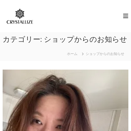
コ
ン
ア
あ
な
テ
ロ
た
ン
マ
の
ツ
で
本
へ
質
感
カテゴリー:
ショップからのお知らせ
ス
を
情
キ
C
解
R
ッ
ホーム
ショップからのお知らせ
Y
プ
放
S
｜
T
ク
A
L
リ
L
ス
I
タ
Z
E
ラ
（
イ
結
ズ
晶
化
）
し