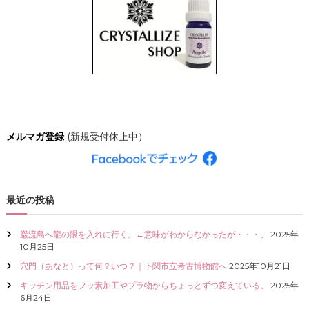
ナ
ビ
ゲ
ー
メルマガ登録
(新規受付休止中）
シ
ョ
最近の投稿
ン
巌流島へ龍の眼を入れに行く。←意味がわからなかったが・・・。
2025年
10月25日
穴門（あなと）って何？いつ？｜下関市立考古博物館へ
2025年10月21日
キッチン用品をフッ素加工やプラ物からちょっとずつ変えている。
2025年
6月24日