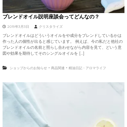
ブレンドオイル説明座談会ってどんなの？
2019年3月3日
クリスタライズ
ブレンドオイルはどういうオイルをや成分をブレンドしているかは
作った人の個性が出ると感じています。 例えば、今の私だと他社の
ブレンドオイルの名前と照らし合わせながら内容を見て、どいう意
図や効果を期待してそのシングルオイルを […]
・
・
ショップからのお知らせ
商品関連
精油日記・アロマライフ