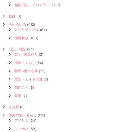
精油日記・アロマライフ
(157)
動画
(8)
心いろいろ
(412)
スピリチュアル
(87)
感情解放
(100)
日記・雑記
(232)
DIY・野菜作り
(31)
掃除・くらし
(36)
料理&食べる事
(29)
歴史・ガイド関連
(2)
猫のこと
(8)
音楽
(7)
未分類
(6)
海外の旅・暮らし
(125)
アメリカ
(24)
キューバ
(89)