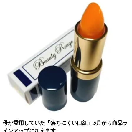
I
Z
E
（
具
現
化
）
し
て
く
だ
さ
い
母が愛用していた「落ちにくい口紅」3月から商品ラ
インアップに加えます。