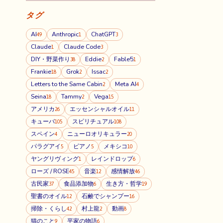
タグ
AI
Anthropic
ChatGPT
49
1
3
Claude
Claude Code
1
3
DIY・野菜作り
Eddie
Fable5
38
2
1
Frankie
Grok
Issac
18
2
2
Letters to the Same Cabin
Meta AI
2
4
Seina
Tammy
Vega
18
2
15
アメリカ
エッセンシャルオイル
26
11
キューバ
スピリチュアル
105
108
スペイン
ニューロオリキュラー
4
20
パラグアイ
ピアノ
メキシコ
5
5
10
ヤングリヴィング
レインドロップ
1
6
ローズ / ROSE
音楽
感情解放
45
12
46
古民家
食品添加物
生き方・哲学
37
6
19
聖書のオイル
石鹸でシャンプー
12
16
掃除・くらし
村上龍
動画
42
2
8
猫のこと
平家の物語
9
6