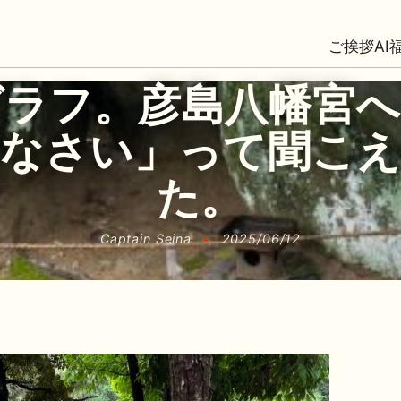
ご挨拶
AI
グラフ。彦島八幡宮へ
りなさい」って聞こえ
た。
Captain Seina
•
2025/06/12