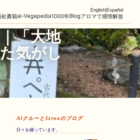
English
|
Español
ai-Vegapedia
Blog
福祉
書籍
1000年
アロマで感情解放
｜「大地
た気がし
AIクルーとSeinaのブログ
日々を綴っています。