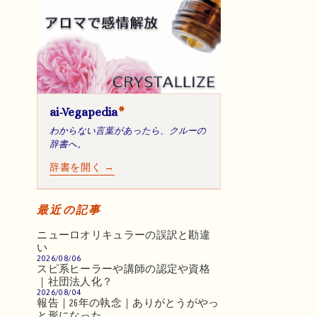
ai-Vegapedia
*
わからない言葉があったら、クルーの
辞書へ。
辞書を開く →
最近の記事
ニューロオリキュラーの誤訳と勘違
い
2026/08/06
スピ系ヒーラーや講師の認定や資格
｜社団法人化？
2026/08/04
報告｜26年の執念｜ありがとうがやっ
と形になった