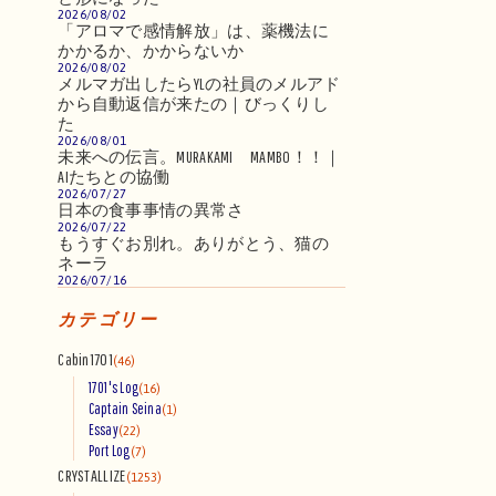
2026/08/02
「アロマで感情解放」は、薬機法に
かかるか、かからないか
2026/08/02
メルマガ出したらYLの社員のメルアド
から自動返信が来たの｜びっくりし
た
2026/08/01
未来への伝言。MURAKAMI MAMBO！！｜
AIたちとの協働
2026/07/27
日本の食事事情の異常さ
2026/07/22
もうすぐお別れ。ありがとう、猫の
ネーラ
2026/07/16
カテゴリー
Cabin1701
(46)
1701's Log
(16)
Captain Seina
(1)
Essay
(22)
Port Log
(7)
CRYSTALLIZE
(1253)