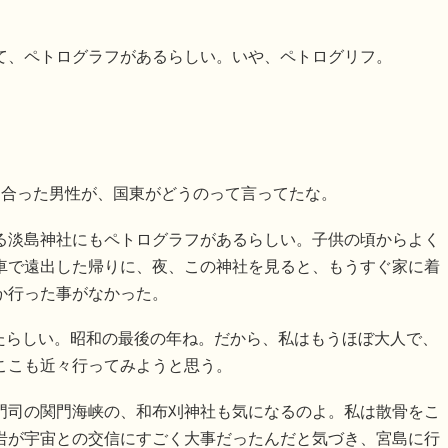
て、ペトログラフがあるらしい。いや、ペトログリフ。
り合った男性が、国東がどうのって言ってたな。
る淡島神社にもペトログラフがあるらしい。子供の頃からよく
車で遠出した帰りに、夜、この神社を見ると、もうすぐ家に着
か行った事がなかった。
れたらしい。昭和の最後の年ね。だから、私はもうほぼ大人で、
ここも近々行ってみようと思う。
門司の関門海峡の、和布刈神社も気になるのよ。私は散骨をこ
岩が宇宙との交信にすごく大事だったんだと気づき、宮島に行