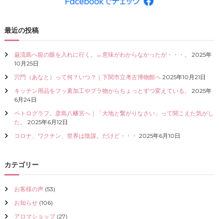
最近の投稿
巌流島へ龍の眼を入れに行く。←意味がわからなかったが・・・。
2025年
10月25日
穴門（あなと）って何？いつ？｜下関市立考古博物館へ
2025年10月21日
キッチン用品をフッ素加工やプラ物からちょっとずつ変えている。
2025年
6月24日
ペトログラフ。彦島八幡宮へ｜「大地と繋がりなさい」って聞こえた気がし
た。
2025年6月12日
コロナ、ワクチン、世界は陰謀。だけど・・・
2025年6月10日
カテゴリー
お客様の声
(53)
お知らせ
(106)
アロマショップ
(27)