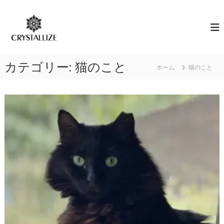
コ
ン
ア
あ
な
テ
ロ
た
ン
マ
の
ツ
で
本
へ
質
感
カテゴリー:
猫のこと
ス
ホーム
猫のこと
を
情
キ
C
解
R
ッ
Y
プ
放
S
｜
T
ク
A
L
リ
L
ス
I
タ
Z
E
ラ
（
イ
結
ズ
晶
化
）
し