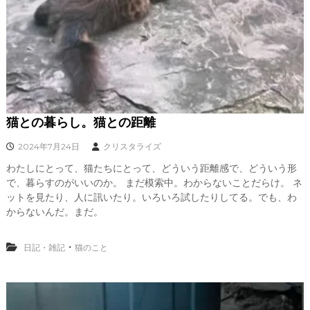
猫との暮らし。猫との距離
2024年7月24日
クリスタライズ
わたしにとって、猫たちにとって、どういう距離感で、どういう形
で、暮らすのがいいのか。 まだ模索中。わからないことだらけ。 ネ
ットを見たり、人に訊いたり。いろいろ試したりしてる。でも、わ
からないんだ。まだ。
・
日記・雑記
猫のこと