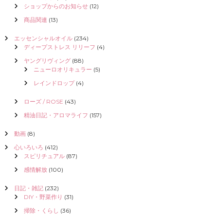
ショップからのお知らせ
(12)
商品関連
(13)
エッセンシャルオイル
(234)
ディープストレス リリーフ
(4)
ヤングリヴィング
(88)
ニューロオリキュラー
(5)
レインドロップ
(4)
ローズ / ROSE
(43)
精油日記・アロマライフ
(157)
動画
(8)
心いろいろ
(412)
スピリチュアル
(87)
感情解放
(100)
日記・雑記
(232)
DIY・野菜作り
(31)
掃除・くらし
(36)