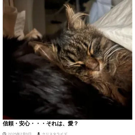
I
Z
E
（
具
現
化
）
し
て
く
だ
さ
い
信頼・安心・・・それは、愛？
2025年2月9日
クリスタライズ