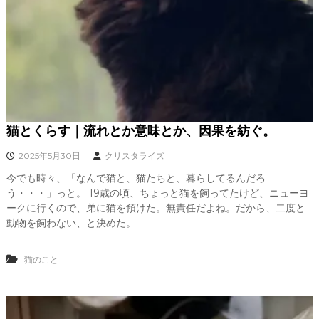
、
あ
な
た
ら
し
く
輝
き
、
猫とくらす｜流れとか意味とか、因果を紡ぐ。
創
造
2025年5月30日
クリスタライズ
的
な
今でも時々、「なんで猫と、猫たちと、暮らしてるんだろ
人
う・・・」っと。 19歳の頃、ちょっと猫を飼ってたけど、ニューヨ
生
ークに行くので、弟に猫を預けた。無責任だよね。だから、二度と
を
動物を飼わない、と決めた。
C
R
Y
猫のこと
S
T
A
L
L