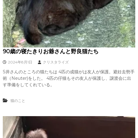
90歳の寝たきりお爺さんと野良猫たち
2024年8月1日
クリスタライズ
S井さんのところの猫たちは 4匹の成猫がは友人が保護。避妊去勢手
術（Neuter)をした。 4匹の仔猫もその友人が保護し、譲渡会に出
す準備をしてくれている。
猫のこと