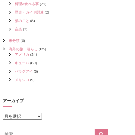
料理&食べる事
(29)
歴史・ガイド関連
(2)
猫のこと
(8)
音楽
(7)
未分類
(6)
海外の旅・暮らし
(125)
アメリカ
(24)
キューバ
(89)
パラグアイ
(5)
メキシコ
(9)
アーカイブ
ア
ー
カ
検
検
イ