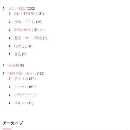
日記・雑記
(232)
DIY・野菜作り
(31)
掃除・くらし
(36)
料理&食べる事
(29)
歴史・ガイド関連
(2)
猫のこと
(8)
音楽
(7)
未分類
(6)
海外の旅・暮らし
(125)
アメリカ
(24)
キューバ
(89)
パラグアイ
(5)
メキシコ
(9)
アーカイブ