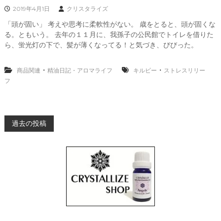
2019年4月1日
クリスタライズ
「頭が固い」 考えや思考に柔軟性がない。 歳をとると、頭が固くな
る。ともいう。 去年の１１月に、我孫子の公民館でトイレを借りた
ら、蛍光灯の下で、髪が薄くなってる！と気づき、びびった。
・
・
商品関連
精油日記・アロマライフ
キルビー
ストレスリリー
フ
投
過去の投稿
稿
ナ
ビ
ゲ