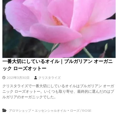
、
あ
な
た
ら
し
く
輝
き
、
創
造
的
一番大切にしているオイル｜ブルガリアン オーガニ
な
ック ローズオットー
人
生
2021年3月30日
クリスタライズ
を
C
クリスタライズで一番大切にしているオイルはブルガリアン オーガ
R
ニック ローズオットー。いくつも取り寄せ、最終的に選んだのはブ
Y
ルガリアのオーガニックでした。
S
T
A
・
・
アロマショップ
エッセンシャルオイル
ローズ / ROSE
L
L