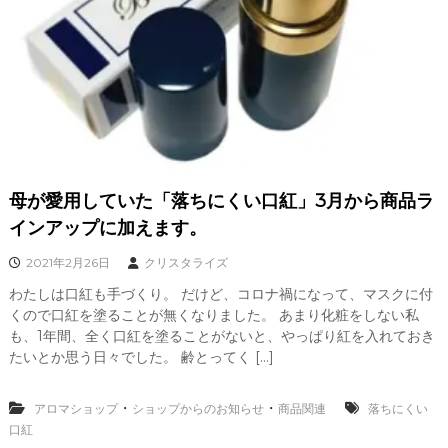
母が愛用していた「落ちにくい口紅」3月から商品ラ
インアップに加えます。
2021年2月26日
クリスタライズ
わたしは口紅も手づくり。 だけど、コロナ禍になって、マスクに付
くので口紅を塗ることが無くなりました。 あまり化粧をしない私
も、1年間、全く口紅を塗ることがないと、やっぱり紅を入れておき
たいとか思う日々でした。 齢とってく […]
・
・
アロマショップ
ショップからのお知らせ
商品関連
落ちにくい
口紅