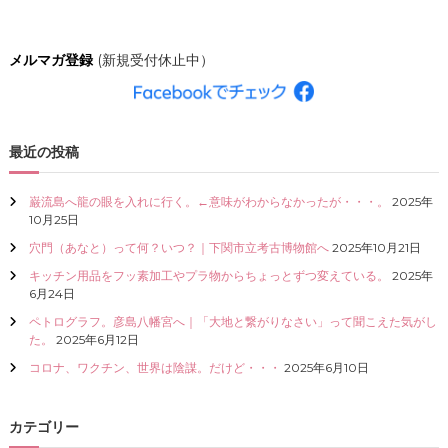
ー
メルマガ登録
(新規受付休止中）
シ
ョ
最近の投稿
ン
巌流島へ龍の眼を入れに行く。←意味がわからなかったが・・・。
2025年
10月25日
穴門（あなと）って何？いつ？｜下関市立考古博物館へ
2025年10月21日
キッチン用品をフッ素加工やプラ物からちょっとずつ変えている。
2025年
6月24日
ペトログラフ。彦島八幡宮へ｜「大地と繋がりなさい」って聞こえた気がし
た。
2025年6月12日
コロナ、ワクチン、世界は陰謀。だけど・・・
2025年6月10日
カテゴリー