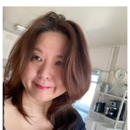
I
Z
E
（
具
現
化
）
し
て
く
だ
さ
い