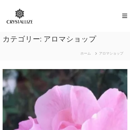
コ
ン
ア
あ
な
テ
ロ
た
ン
マ
の
ツ
で
本
へ
質
感
カテゴリー:
アロマショップ
ス
を
情
キ
C
解
R
ッ
ホーム
アロマショップ
Y
プ
放
S
｜
T
ク
A
L
リ
L
ス
I
タ
Z
E
ラ
（
イ
結
ズ
晶
化
）
し