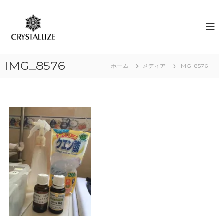
コ
ン
ア
あ
な
テ
ロ
た
ン
マ
の
ツ
で
本
へ
質
感
IMG_8576
ス
ホーム
メディア
IMG_8576
を
情
キ
C
解
R
ッ
Y
プ
放
S
｜
T
ク
A
L
リ
L
ス
I
タ
Z
E
ラ
（
イ
結
ズ
晶
化
）
し