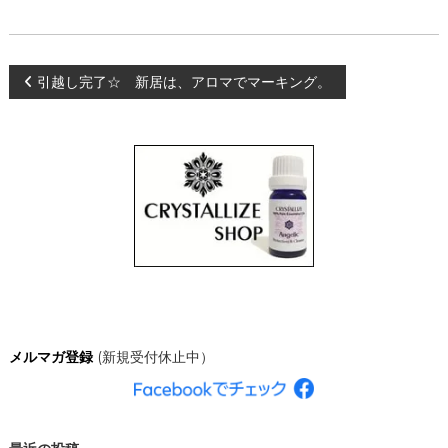
、
あ
な
た
投
引越し完了☆ 新居は、アロマでマーキング。
ら
し
く
稿
輝
き
ナ
、
創
造
ビ
的
な
ゲ
人
生
を
ー
C
R
シ
Y
メルマガ登録
(新規受付休止中）
S
T
ョ
A
L
ン
L