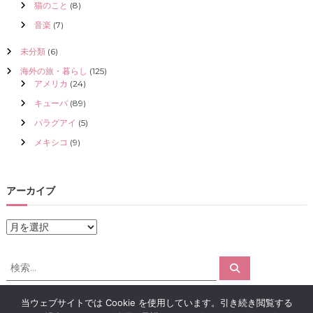
猫のこと
(8)
音楽
(7)
未分類
(6)
海外の旅・暮らし
(125)
アメリカ
(24)
キューバ
(89)
パラグアイ
(5)
メキシコ
(9)
アーカイブ
ア
ー
カ
検
検
イ
索
索
ブ
対
当ウェブサイトでは Cookie を使用しています。引き続き閲覧する
象