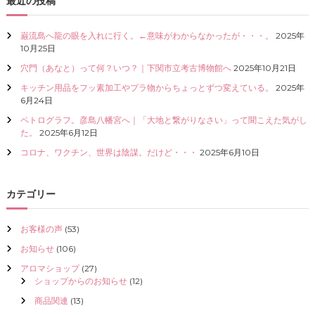
最近の投稿
I
Z
巌流島へ龍の眼を入れに行く。←意味がわからなかったが・・・。
2025年
E
10月25日
（
具
穴門（あなと）って何？いつ？｜下関市立考古博物館へ
2025年10月21日
現
化
キッチン用品をフッ素加工やプラ物からちょっとずつ変えている。
2025年
）
6月24日
し
ペトログラフ。彦島八幡宮へ｜「大地と繋がりなさい」って聞こえた気がし
て
た。
2025年6月12日
く
だ
コロナ、ワクチン、世界は陰謀。だけど・・・
2025年6月10日
さ
い
カテゴリー
お客様の声
(53)
お知らせ
(106)
アロマショップ
(27)
ショップからのお知らせ
(12)
商品関連
(13)