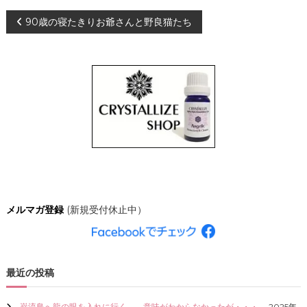
、
投
90歳の寝たきりお爺さんと野良猫たち
あ
な
た
稿
ら
し
ナ
く
輝
き
ビ
、
創
ゲ
造
的
な
ー
人
生
シ
を
メルマガ登録
(新規受付休止中）
C
R
ョ
Y
S
ン
T
最近の投稿
A
L
L
巌流島へ龍の眼を入れに行く。←意味がわからなかったが・・・。
2025年