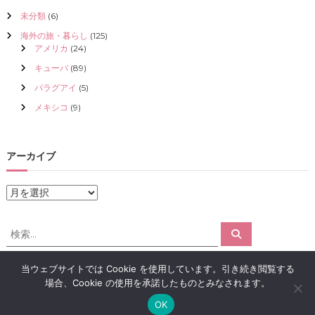
未分類
(6)
海外の旅・暮らし
(125)
アメリカ
(24)
キューバ
(89)
パラグアイ
(5)
メキシコ
(9)
アーカイブ
ア
ー
カ
検
検
イ
索
索
ブ
対
当ウェブサイトでは Cookie を使用しています。引き続き閲覧する
象
場合、Cookie の使用を承諾したものとみなされます。
:
Copyright © 2026
アロマで感情解放｜クリスタライズ
All rights reserved.
OK
Theme:
Flash
by ThemeGrill. Powered by
WordPress