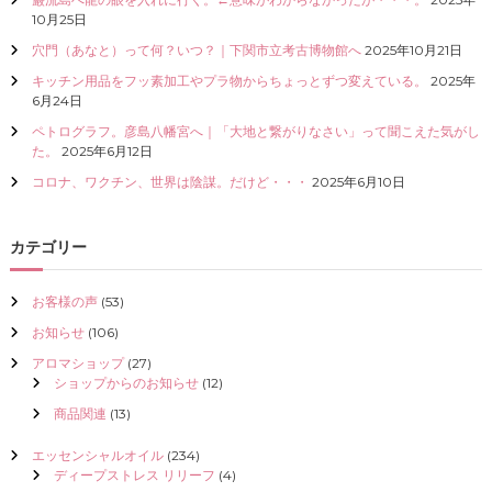
I
10月25日
Z
穴門（あなと）って何？いつ？｜下関市立考古博物館へ
2025年10月21日
E
（
キッチン用品をフッ素加工やプラ物からちょっとずつ変えている。
2025年
具
6月24日
現
ペトログラフ。彦島八幡宮へ｜「大地と繋がりなさい」って聞こえた気がし
化
た。
2025年6月12日
）
し
コロナ、ワクチン、世界は陰謀。だけど・・・
2025年6月10日
て
く
だ
カテゴリー
さ
い
お客様の声
(53)
お知らせ
(106)
アロマショップ
(27)
ショップからのお知らせ
(12)
商品関連
(13)
エッセンシャルオイル
(234)
ディープストレス リリーフ
(4)