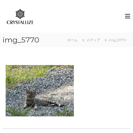
コ
ン
ア
あ
な
テ
ロ
た
ン
マ
の
ツ
で
本
へ
質
感
img_5770
ス
ホーム
メディア
img_5770
を
情
キ
C
解
R
ッ
Y
プ
放
S
｜
T
ク
A
L
リ
L
ス
I
タ
Z
E
ラ
（
イ
結
ズ
晶
化
）
し