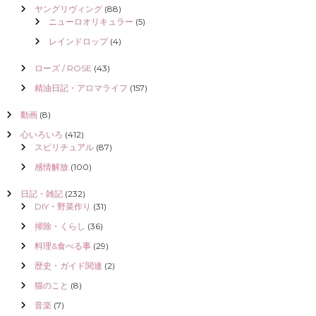
ヤングリヴィング
(88)
ニューロオリキュラー
(5)
レインドロップ
(4)
ローズ / ROSE
(43)
精油日記・アロマライフ
(157)
動画
(8)
心いろいろ
(412)
スピリチュアル
(87)
感情解放
(100)
日記・雑記
(232)
DIY・野菜作り
(31)
掃除・くらし
(36)
料理&食べる事
(29)
歴史・ガイド関連
(2)
猫のこと
(8)
音楽
(7)