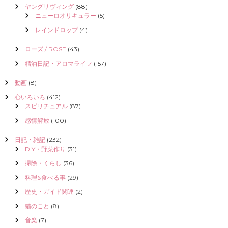
ヤングリヴィング
(88)
ニューロオリキュラー
(5)
レインドロップ
(4)
ローズ / ROSE
(43)
精油日記・アロマライフ
(157)
動画
(8)
心いろいろ
(412)
スピリチュアル
(87)
感情解放
(100)
日記・雑記
(232)
DIY・野菜作り
(31)
掃除・くらし
(36)
料理&食べる事
(29)
歴史・ガイド関連
(2)
猫のこと
(8)
音楽
(7)