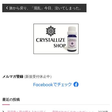
、
投
旅から戻り、「混乱」今日、泣いてしまった。
あ
な
た
稿
ら
し
ナ
く
輝
き
ビ
、
創
ゲ
造
的
な
ー
人
生
シ
を
メルマガ登録
(新規受付休止中）
C
R
ョ
Y
S
ン
T
最近の投稿
A
L
L
巌流島へ龍の眼を入れに行く。←意味がわからなかったが・・・。
2025年