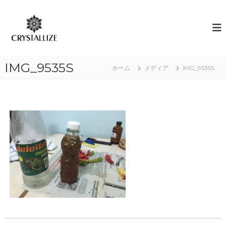
コ
ン
ア
あ
な
テ
ロ
た
ン
マ
の
ツ
で
本
へ
質
感
IMG_9535S
ス
ホーム
メディア
IMG_9535S
を
情
キ
C
解
R
ッ
Y
プ
放
S
｜
T
ク
A
L
リ
L
ス
I
タ
Z
E
ラ
（
イ
結
ズ
晶
化
）
し