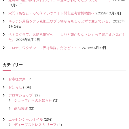
I
10月25日
Z
穴門（あなと）って何？いつ？｜下関市立考古博物館へ
2025年10月21日
E
（
キッチン用品をフッ素加工やプラ物からちょっとずつ変えている。
2025年
具
6月24日
現
ペトログラフ。彦島八幡宮へ｜「大地と繋がりなさい」って聞こえた気がし
化
た。
2025年6月12日
）
し
コロナ、ワクチン、世界は陰謀。だけど・・・
2025年6月10日
て
く
だ
カテゴリー
さ
い
お客様の声
(53)
お知らせ
(106)
アロマショップ
(27)
ショップからのお知らせ
(12)
商品関連
(13)
エッセンシャルオイル
(234)
ディープストレス リリーフ
(4)