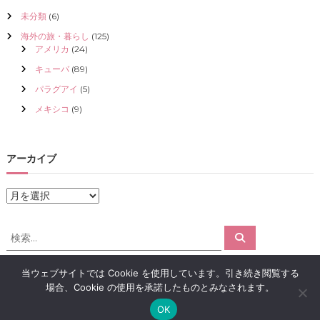
未分類
(6)
海外の旅・暮らし
(125)
アメリカ
(24)
キューバ
(89)
パラグアイ
(5)
メキシコ
(9)
アーカイブ
ア
ー
カ
検
検
イ
索
索
ブ
対
当ウェブサイトでは Cookie を使用しています。引き続き閲覧する
象
場合、Cookie の使用を承諾したものとみなされます。
:
Copyright © 2026
アロマで感情解放｜クリスタライズ
All rights reserved.
OK
Theme:
Flash
by ThemeGrill. Powered by
WordPress