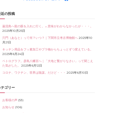
最近の投稿
巌流島へ龍の眼を入れに行く。←意味がわからなかったが・・・。
2025年10月25日
穴門（あなと）って何？いつ？｜下関市立考古博物館へ
2025年10
月21日
キッチン用品をフッ素加工やプラ物からちょっとずつ変えている。
2025年6月24日
ペトログラフ。彦島八幡宮へ｜「大地と繋がりなさい」って聞こえ
た気がした。
2025年6月12日
コロナ、ワクチン、世界は陰謀。だけど・・・
2025年6月10日
カテゴリー
お客様の声
(53)
お知らせ
(106)