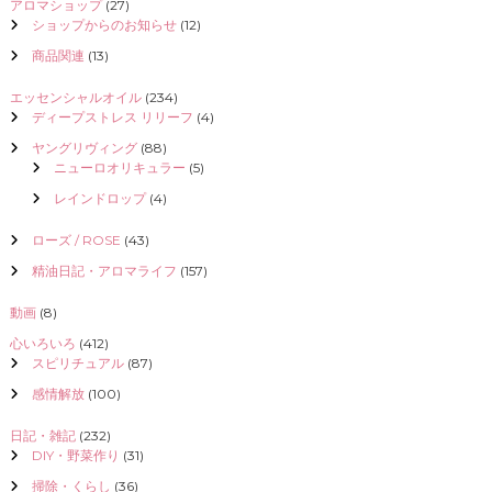
アロマショップ
(27)
ショップからのお知らせ
(12)
商品関連
(13)
エッセンシャルオイル
(234)
ディープストレス リリーフ
(4)
ヤングリヴィング
(88)
ニューロオリキュラー
(5)
レインドロップ
(4)
ローズ / ROSE
(43)
精油日記・アロマライフ
(157)
動画
(8)
心いろいろ
(412)
スピリチュアル
(87)
感情解放
(100)
日記・雑記
(232)
DIY・野菜作り
(31)
掃除・くらし
(36)