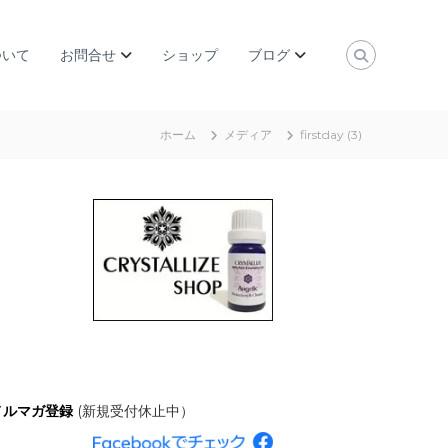
ついて
お問合せ
ショップ
ブログ
ホーム
メディア
firstday (3)
メルマガ登録
(新規受付休止中）