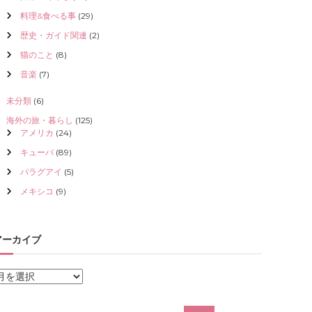
料理&食べる事
(29)
歴史・ガイド関連
(2)
猫のこと
(8)
音楽
(7)
未分類
(6)
海外の旅・暮らし
(125)
アメリカ
(24)
キューバ
(89)
パラグアイ
(5)
メキシコ
(9)
アーカイブ
ア
ー
カ
検