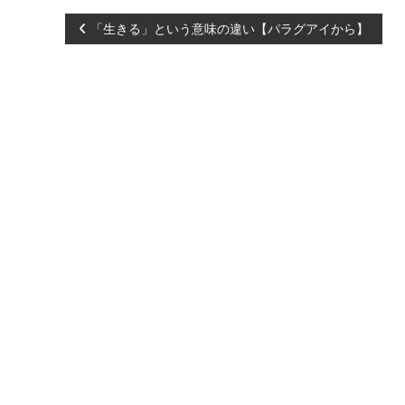
化
）
投
「生きる」という意味の違い【パラグアイから】
し
、
稿
あ
な
ナ
た
ら
ビ
し
く
ゲ
輝
き
ー
、
創
シ
造
的
な
ョ
人
生
ン
を
C
R