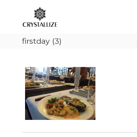
ア
コ
あ
ン
ロ
な
テ
た
マ
ン
の
で
ツ
本
感
へ
質
情
firstday (3)
ス
を
解
キ
C
放
ッ
R
プ
｜
Y
S
ク
T
リ
A
ス
L
タ
L
ラ
I
イ
Z
ズ
E
（
結
晶