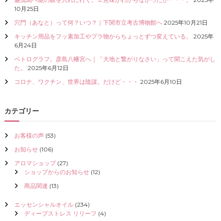
I
10月25日
Z
穴門（あなと）って何？いつ？｜下関市立考古博物館へ
2025年10月21日
E
（
キッチン用品をフッ素加工やプラ物からちょっとずつ変えている。
2025年
具
6月24日
現
ペトログラフ。彦島八幡宮へ｜「大地と繋がりなさい」って聞こえた気がし
化
た。
2025年6月12日
）
し
コロナ、ワクチン、世界は陰謀。だけど・・・
2025年6月10日
て
く
だ
カテゴリー
さ
い
お客様の声
(53)
お知らせ
(106)
アロマショップ
(27)
ショップからのお知らせ
(12)
商品関連
(13)
エッセンシャルオイル
(234)
ディープストレス リリーフ
(4)