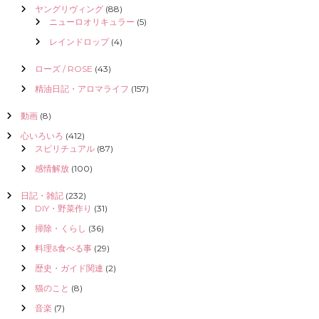
ヤングリヴィング
(88)
ニューロオリキュラー
(5)
レインドロップ
(4)
ローズ / ROSE
(43)
精油日記・アロマライフ
(157)
動画
(8)
心いろいろ
(412)
スピリチュアル
(87)
感情解放
(100)
日記・雑記
(232)
DIY・野菜作り
(31)
掃除・くらし
(36)
料理&食べる事
(29)
歴史・ガイド関連
(2)
猫のこと
(8)
音楽
(7)