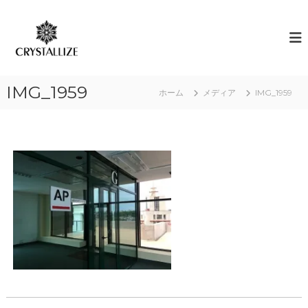
コ
ン
ア
あ
な
テ
ロ
た
ン
マ
の
ツ
で
本
へ
質
感
IMG_1959
ス
ホーム
メディア
IMG_1959
を
情
キ
C
解
R
ッ
Y
プ
放
S
｜
T
ク
A
L
リ
L
ス
I
タ
Z
E
ラ
（
イ
結
ズ
晶
化
）
し