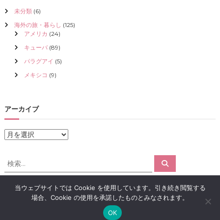
未分類
(6)
海外の旅・暮らし
(125)
アメリカ
(24)
キューバ
(89)
パラグアイ
(5)
メキシコ
(9)
アーカイブ
ア
ー
カ
検
検
イ
索
索
ブ
対
当ウェブサイトでは Cookie を使用しています。引き続き閲覧する
象
場合、Cookie の使用を承諾したものとみなされます。
:
Copyright © 2026
アロマで感情解放｜クリスタライズ
All rights reserved.
OK
Theme:
Flash
by ThemeGrill. Powered by
WordPress