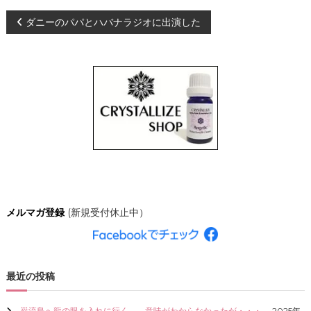
、
投
ダニーのパパとハバナラジオに出演した
あ
な
た
稿
ら
し
ナ
く
輝
き
ビ
、
創
ゲ
造
的
な
ー
人
生
シ
を
メルマガ登録
(新規受付休止中）
C
R
ョ
Y
S
ン
T
最近の投稿
A
L
L
巌流島へ龍の眼を入れに行く。←意味がわからなかったが・・・。
2025年