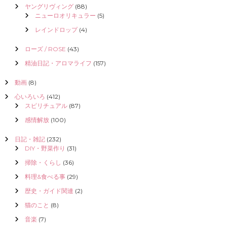
ヤングリヴィング
(88)
ニューロオリキュラー
(5)
レインドロップ
(4)
ローズ / ROSE
(43)
精油日記・アロマライフ
(157)
動画
(8)
心いろいろ
(412)
スピリチュアル
(87)
感情解放
(100)
日記・雑記
(232)
DIY・野菜作り
(31)
掃除・くらし
(36)
料理&食べる事
(29)
歴史・ガイド関連
(2)
猫のこと
(8)
音楽
(7)