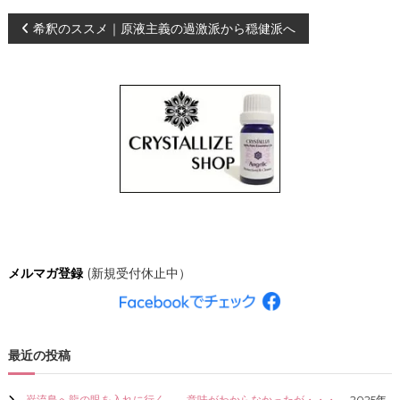
、
投
希釈のススメ｜原液主義の過激派から穏健派へ
あ
な
た
稿
ら
し
ナ
く
輝
き
ビ
、
創
ゲ
造
的
な
ー
人
生
シ
を
メルマガ登録
(新規受付休止中）
C
R
ョ
Y
S
ン
T
最近の投稿
A
L
L
巌流島へ龍の眼を入れに行く。←意味がわからなかったが・・・。
2025年