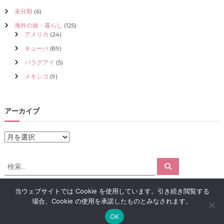
未分類
(6)
海外の旅・暮らし
(125)
アメリカ
(24)
キューバ
(89)
パラグアイ
(5)
メキシコ
(9)
アーカイブ
ア
ー
カ
検
検
イ
索
索
ブ
対
当ウェブサイトでは Cookie を使用しています。引き続き閲覧する
象
場合、Cookie の使用を承諾したものとみなされます。
:
Copyright © 2026
アロマで感情解放｜クリスタライズ
All rights reserved.
OK
Theme:
Flash
by ThemeGrill. Powered by
WordPress