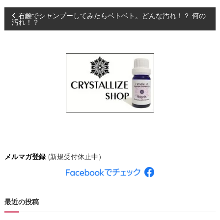
、
投
石鹸でシャンプーしてみたらベトベト。どんな汚れ！？ 何の
あ
汚れ！？
な
た
稿
ら
し
ナ
く
輝
き
ビ
、
創
ゲ
造
的
な
ー
人
生
シ
を
メルマガ登録
(新規受付休止中）
C
R
ョ
Y
S
ン
T
A
最近の投稿
L
L