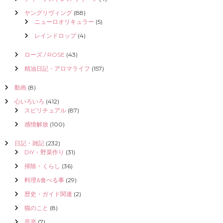
ヤングリヴィング
(88)
ニューロオリキュラー
(5)
レインドロップ
(4)
ローズ / ROSE
(43)
精油日記・アロマライフ
(157)
動画
(8)
心いろいろ
(412)
スピリチュアル
(87)
感情解放
(100)
日記・雑記
(232)
DIY・野菜作り
(31)
掃除・くらし
(36)
料理&食べる事
(29)
歴史・ガイド関連
(2)
猫のこと
(8)
音楽
(7)