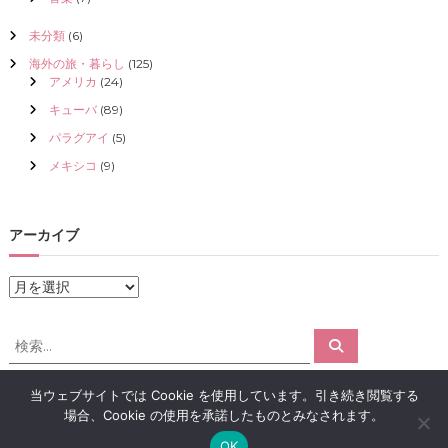
未分類
(6)
海外の旅・暮らし
(125)
アメリカ
(24)
キューバ
(89)
パラグアイ
(5)
メキシコ
(9)
アーカイブ
ア
ー
カ
検
検
イ
索
索
ブ
対
当ウェブサイトでは Cookie を使用しています。引き続き閲覧する
象
場合、Cookie の使用を承諾したものとみなされます。
:
Copyright © 2026
アロマで感情解放｜クリスタライズ
All rights reserved.
OK
Theme:
Flash
by ThemeGrill. Powered by
WordPress