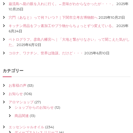
巌流島へ龍の眼を入れに行く。←意味がわからなかったが・・・。
2025年
I
10月25日
Z
E
穴門（あなと）って何？いつ？｜下関市立考古博物館へ
2025年10月21日
（
具
キッチン用品をフッ素加工やプラ物からちょっとずつ変えている。
2025年
現
6月24日
化
ペトログラフ。彦島八幡宮へ｜「大地と繋がりなさい」って聞こえた気がし
）
た。
2025年6月12日
し
て
コロナ、ワクチン、世界は陰謀。だけど・・・
2025年6月10日
く
だ
さ
カテゴリー
い
お客様の声
(53)
お知らせ
(106)
アロマショップ
(27)
ショップからのお知らせ
(12)
商品関連
(13)
エッセンシャルオイル
(234)
ディープストレス リリーフ
(4)