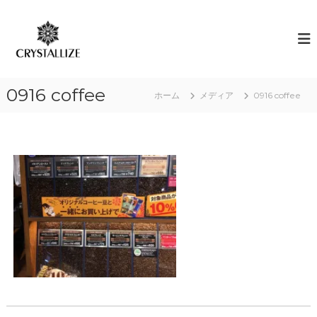
コ
ン
ア
あ
な
テ
ロ
た
ン
マ
の
ツ
で
本
へ
質
感
0916 coffee
ス
ホーム
メディア
0916 coffee
を
情
キ
C
解
R
ッ
Y
プ
放
S
｜
T
ク
A
L
リ
L
ス
I
タ
Z
E
ラ
（
イ
結
ズ
晶
化
）
し