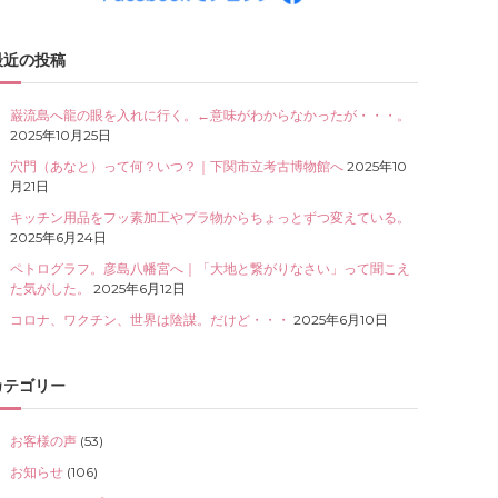
最近の投稿
巌流島へ龍の眼を入れに行く。←意味がわからなかったが・・・。
2025年10月25日
穴門（あなと）って何？いつ？｜下関市立考古博物館へ
2025年10
月21日
キッチン用品をフッ素加工やプラ物からちょっとずつ変えている。
2025年6月24日
ペトログラフ。彦島八幡宮へ｜「大地と繋がりなさい」って聞こえ
た気がした。
2025年6月12日
コロナ、ワクチン、世界は陰謀。だけど・・・
2025年6月10日
カテゴリー
お客様の声
(53)
お知らせ
(106)