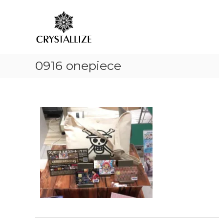
ア
コ
あ
ン
ロ
な
テ
た
マ
ン
の
で
ツ
本
感
へ
質
情
0916 onepiece
ス
を
解
キ
C
放
ッ
R
プ
｜
Y
S
ク
T
リ
A
ス
L
タ
L
ラ
I
イ
Z
ズ
E
（
結
晶