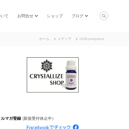
ついて
お問合せ
ショップ
ブログ
ホーム
メディア
0916 onepiece
メルマガ登録
(新規受付休止中）