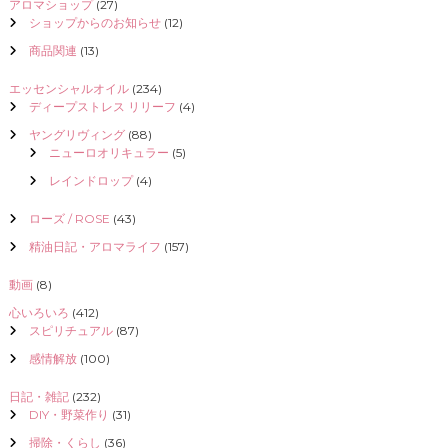
アロマショップ
(27)
ショップからのお知らせ
(12)
商品関連
(13)
エッセンシャルオイル
(234)
ディープストレス リリーフ
(4)
ヤングリヴィング
(88)
ニューロオリキュラー
(5)
レインドロップ
(4)
ローズ / ROSE
(43)
精油日記・アロマライフ
(157)
動画
(8)
心いろいろ
(412)
スピリチュアル
(87)
感情解放
(100)
日記・雑記
(232)
DIY・野菜作り
(31)
掃除・くらし
(36)