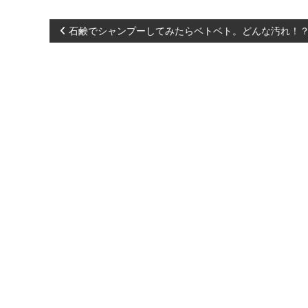
化
）
投
石鹸でシャンプーしてみたらベトベト。どんな汚れ！？
し
、
稿
あ
な
た
ナ
ら
し
ビ
く
輝
ゲ
き
、
ー
創
造
シ
的
な
ョ
人
生
ン
を
C
R