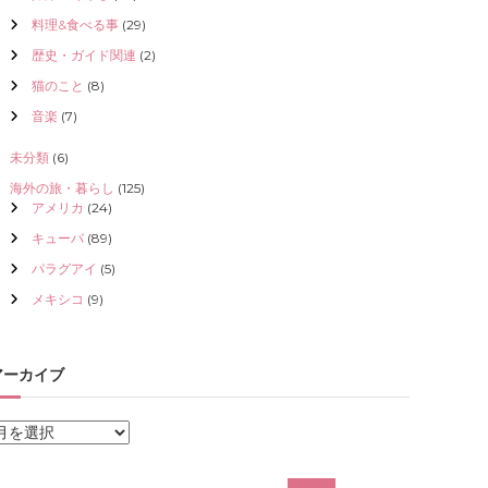
料理&食べる事
(29)
歴史・ガイド関連
(2)
猫のこと
(8)
音楽
(7)
未分類
(6)
海外の旅・暮らし
(125)
アメリカ
(24)
キューバ
(89)
パラグアイ
(5)
メキシコ
(9)
アーカイブ
ア
ー
カ
検