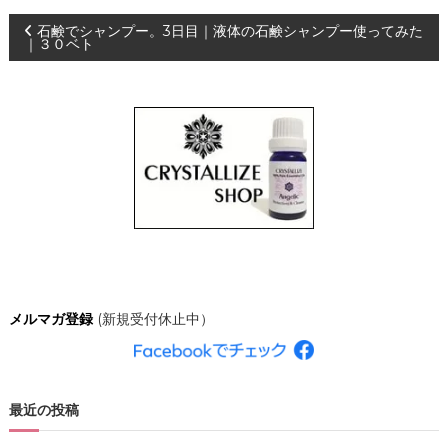
、
投
石鹸でシャンプー。3日目｜液体の石鹸シャンプー使ってみた
あ
｜３０ベト
な
た
稿
ら
し
ナ
く
輝
き
ビ
、
創
ゲ
造
的
な
ー
人
生
シ
を
メルマガ登録
(新規受付休止中）
C
R
ョ
Y
S
ン
T
A
最近の投稿
L
L