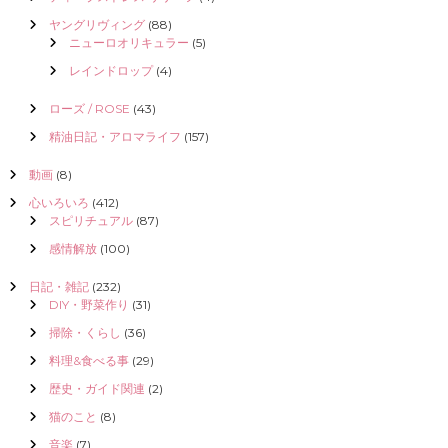
ヤングリヴィング
(88)
ニューロオリキュラー
(5)
レインドロップ
(4)
ローズ / ROSE
(43)
精油日記・アロマライフ
(157)
動画
(8)
心いろいろ
(412)
スピリチュアル
(87)
感情解放
(100)
日記・雑記
(232)
DIY・野菜作り
(31)
掃除・くらし
(36)
料理&食べる事
(29)
歴史・ガイド関連
(2)
猫のこと
(8)
音楽
(7)