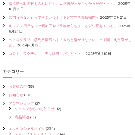
巌流島へ龍の眼を入れに行く。←意味がわからなかったが・・・。
2025年
I
10月25日
Z
E
穴門（あなと）って何？いつ？｜下関市立考古博物館へ
2025年10月21日
（
キッチン用品をフッ素加工やプラ物からちょっとずつ変えている。
2025年
具
6月24日
現
化
ペトログラフ。彦島八幡宮へ｜「大地と繋がりなさい」って聞こえた気がし
）
た。
2025年6月12日
し
て
コロナ、ワクチン、世界は陰謀。だけど・・・
2025年6月10日
く
だ
さ
カテゴリー
い
お客様の声
(53)
お知らせ
(106)
アロマショップ
(27)
ショップからのお知らせ
(12)
商品関連
(13)
エッセンシャルオイル
(234)
ディープストレス リリーフ
(4)