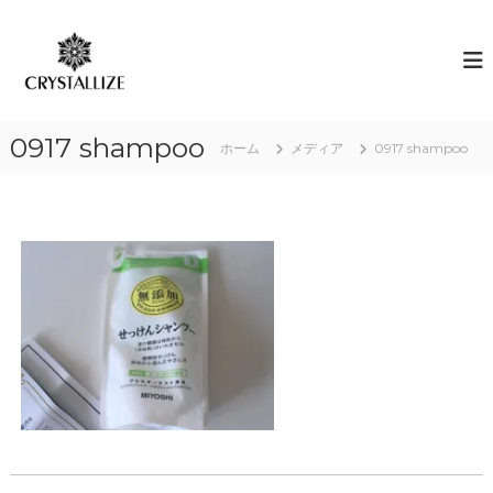
コ
ン
ア
あ
な
テ
ロ
た
ン
マ
の
ツ
で
本
へ
質
感
0917 shampoo
ス
ホーム
メディア
0917 shampoo
を
情
キ
C
解
R
ッ
Y
プ
放
S
｜
T
ク
A
L
リ
L
ス
I
タ
Z
E
ラ
（
イ
結
ズ
晶
化
）
し