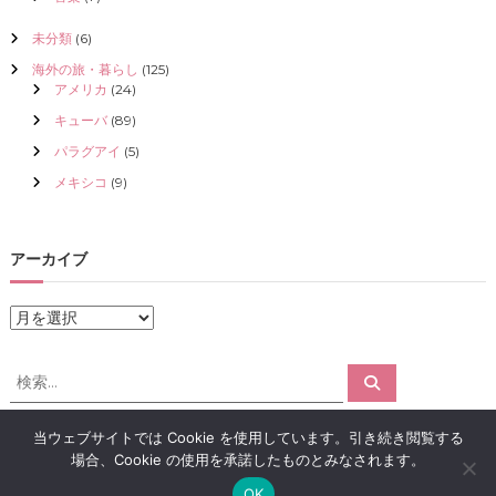
未分類
(6)
海外の旅・暮らし
(125)
アメリカ
(24)
キューバ
(89)
パラグアイ
(5)
メキシコ
(9)
アーカイブ
ア
ー
カ
検
検
イ
索
索
ブ
対
当ウェブサイトでは Cookie を使用しています。引き続き閲覧する
象
場合、Cookie の使用を承諾したものとみなされます。
:
Copyright © 2026
アロマで感情解放｜クリスタライズ
All rights reserved.
OK
Theme:
Flash
by ThemeGrill. Powered by
WordPress