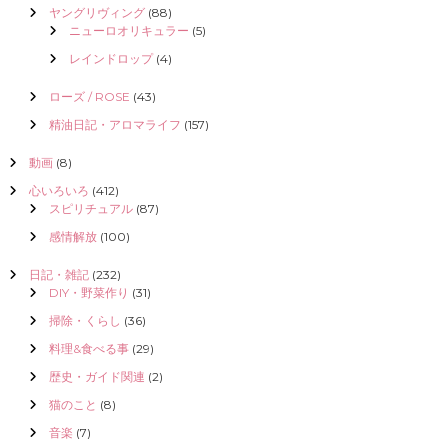
ヤングリヴィング
(88)
ニューロオリキュラー
(5)
レインドロップ
(4)
ローズ / ROSE
(43)
精油日記・アロマライフ
(157)
動画
(8)
心いろいろ
(412)
スピリチュアル
(87)
感情解放
(100)
日記・雑記
(232)
DIY・野菜作り
(31)
掃除・くらし
(36)
料理&食べる事
(29)
歴史・ガイド関連
(2)
猫のこと
(8)
音楽
(7)