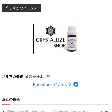
、
投
しずかなパニック
あ
な
た
稿
ら
し
ナ
く
輝
き
ビ
、
創
ゲ
造
的
な
ー
人
生
シ
を
メルマガ登録
(新規受付休止中）
C
R
ョ
Y
S
ン
T
最近の投稿
A
L
L
巌流島へ龍の眼を入れに行く。←意味がわからなかったが・・・。
2025年