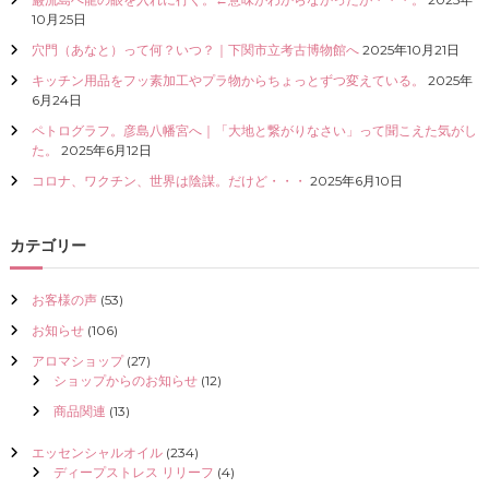
I
10月25日
Z
穴門（あなと）って何？いつ？｜下関市立考古博物館へ
2025年10月21日
E
（
キッチン用品をフッ素加工やプラ物からちょっとずつ変えている。
2025年
具
6月24日
現
ペトログラフ。彦島八幡宮へ｜「大地と繋がりなさい」って聞こえた気がし
化
た。
2025年6月12日
）
し
コロナ、ワクチン、世界は陰謀。だけど・・・
2025年6月10日
て
く
だ
カテゴリー
さ
い
お客様の声
(53)
お知らせ
(106)
アロマショップ
(27)
ショップからのお知らせ
(12)
商品関連
(13)
エッセンシャルオイル
(234)
ディープストレス リリーフ
(4)