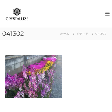
コ
ン
ア
あ
な
テ
ロ
た
ン
マ
の
ツ
で
本
へ
質
感
041302
ス
ホーム
メディア
041302
を
情
キ
C
解
R
ッ
Y
プ
放
S
｜
T
ク
A
L
リ
L
ス
I
タ
Z
E
ラ
（
イ
結
ズ
晶
化
）
し