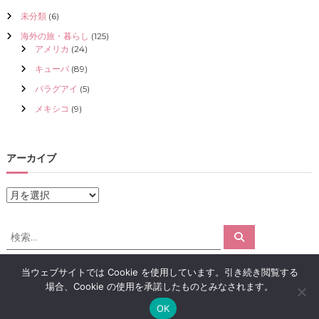
未分類
(6)
海外の旅・暮らし
(125)
アメリカ
(24)
キューバ
(89)
パラグアイ
(5)
メキシコ
(9)
アーカイブ
ア
ー
カ
検
検
イ
索
索
ブ
対
当ウェブサイトでは Cookie を使用しています。引き続き閲覧する
象
場合、Cookie の使用を承諾したものとみなされます。
:
Copyright © 2026
アロマで感情解放｜クリスタライズ
All rights reserved.
OK
Theme:
Flash
by ThemeGrill. Powered by
WordPress