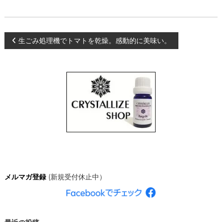
、
あ
な
た
投
生ごみ処理機でトマトを乾燥。感動的に美味い。
ら
し
く
稿
輝
き
ナ
、
創
造
ビ
的
な
ゲ
人
生
を
ー
C
R
シ
Y
メルマガ登録
(新規受付休止中）
S
T
ョ
A
L
ン
L