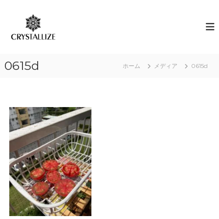
コ
ン
ア
あ
な
テ
ロ
た
ン
マ
の
ツ
で
本
へ
質
感
0615d
ス
ホーム
メディア
0615d
を
情
キ
C
解
R
ッ
Y
プ
放
S
｜
T
ク
A
L
リ
L
ス
I
タ
Z
E
ラ
（
イ
結
ズ
晶
化
）
し