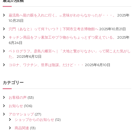
最近の投稿
I
Z
巌流島へ龍の眼を入れに行く。←意味がわからなかったが・・・。
2025年
E
10月25日
（
具
穴門（あなと）って何？いつ？｜下関市立考古博物館へ
2025年10月21日
現
化
キッチン用品をフッ素加工やプラ物からちょっとずつ変えている。
2025年
）
6月24日
し
ペトログラフ。彦島八幡宮へ｜「大地と繋がりなさい」って聞こえた気がし
て
た。
2025年6月12日
く
だ
コロナ、ワクチン、世界は陰謀。だけど・・・
2025年6月10日
さ
い
カテゴリー
お客様の声
(53)
お知らせ
(106)
アロマショップ
(27)
ショップからのお知らせ
(12)
商品関連
(13)