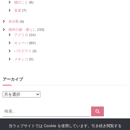
猫のこと
(8)
音楽
(7)
未分類
(6)
海外の旅・暮らし
(125)
アメリカ
(24)
キューバ
(89)
パラグアイ
(5)
メキシコ
(9)
アーカイブ
ア
ー
カ
検
検
イ
索
索
ブ
対
当ウェブサイトでは Cookie を使用しています。引き続き閲覧する
象