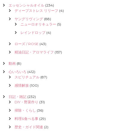
エッセンシャルオイル
(234)
ディープストレス リリーフ
(4)
ヤングリヴィング
(88)
ニューロオリキュラー
(5)
レインドロップ
(4)
ローズ / ROSE
(43)
精油日記・アロマライフ
(157)
動画
(8)
心いろいろ
(412)
スピリチュアル
(87)
感情解放
(100)
日記・雑記
(232)
DIY・野菜作り
(31)
掃除・くらし
(36)
料理&食べる事
(29)
歴史・ガイド関連
(2)