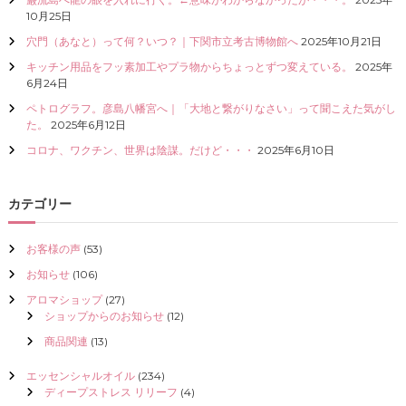
I
10月25日
Z
穴門（あなと）って何？いつ？｜下関市立考古博物館へ
2025年10月21日
E
（
キッチン用品をフッ素加工やプラ物からちょっとずつ変えている。
2025年
具
6月24日
現
ペトログラフ。彦島八幡宮へ｜「大地と繋がりなさい」って聞こえた気がし
化
た。
2025年6月12日
）
し
コロナ、ワクチン、世界は陰謀。だけど・・・
2025年6月10日
て
く
だ
カテゴリー
さ
い
お客様の声
(53)
お知らせ
(106)
アロマショップ
(27)
ショップからのお知らせ
(12)
商品関連
(13)
エッセンシャルオイル
(234)
ディープストレス リリーフ
(4)