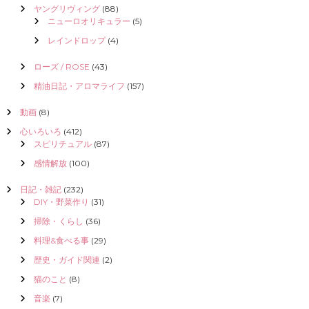
ヤングリヴィング
(88)
ニューロオリキュラー
(5)
レインドロップ
(4)
ローズ / ROSE
(43)
精油日記・アロマライフ
(157)
動画
(8)
心いろいろ
(412)
スピリチュアル
(87)
感情解放
(100)
日記・雑記
(232)
DIY・野菜作り
(31)
掃除・くらし
(36)
料理&食べる事
(29)
歴史・ガイド関連
(2)
猫のこと
(8)
音楽
(7)