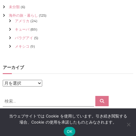
未分類
(6)
海外の旅・暮らし
(125)
アメリカ
(24)
キューバ
(89)
パラグアイ
(5)
メキシコ
(9)
アーカイブ
ア
ー
カ
検
検
イ
索
索
ブ
対
当ウェブサイトでは Cookie を使用しています。引き続き閲覧する
象
場合、Cookie の使用を承諾したものとみなされます。
:
Copyright © 2026
アロマで感情解放｜クリスタライズ
All rights reserved.
OK
Theme:
Flash
by ThemeGrill. Powered by
WordPress