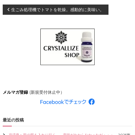
、
投
生ごみ処理機でトマトを乾燥。感動的に美味い。
あ
な
た
稿
ら
し
ナ
く
輝
き
ビ
、
創
ゲ
造
的
な
ー
人
生
シ
を
メルマガ登録
(新規受付休止中）
C
R
ョ
Y
S
ン
T
最近の投稿
A
L
L
巌流島へ龍の眼を入れに行く。←意味がわからなかったが・・・。
2025年