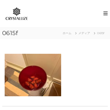
コ
ン
ア
あ
な
テ
ロ
た
ン
マ
の
ツ
で
本
へ
質
感
0615f
ス
ホーム
メディア
0615f
を
情
キ
C
解
R
ッ
Y
プ
放
S
｜
T
ク
A
L
リ
L
ス
I
タ
Z
E
ラ
（
イ
結
ズ
晶
化
）
し