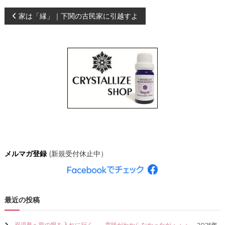
、
投
家は「縁」｜下関の古民家に引越すよ
あ
な
た
稿
ら
し
ナ
く
輝
き
ビ
、
創
ゲ
造
的
な
ー
人
生
シ
を
メルマガ登録
(新規受付休止中）
C
R
ョ
Y
S
ン
T
最近の投稿
A
L
L
巌流島へ龍の眼を入れに行く。←意味がわからなかったが・・・。
2025年