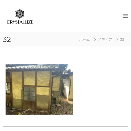
コ
ン
ア
あ
な
テ
ロ
た
ン
マ
の
ツ
で
本
へ
質
感
32
ス
ホーム
メディア
32
を
情
キ
C
解
R
ッ
Y
プ
放
S
｜
T
ク
A
L
リ
L
ス
I
タ
Z
E
ラ
（
イ
結
ズ
晶
化
）
し