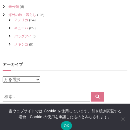
未分類
(6)
海外の旅・暮らし
(125)
アメリカ
(24)
キューバ
(89)
パラグアイ
(5)
メキシコ
(9)
アーカイブ
ア
ー
カ
検
検
イ
索
索
ブ
対
当ウェブサイトでは Cookie を使用しています。引き続き閲覧する
象
場合、Cookie の使用を承諾したものとみなされます。
:
Copyright © 2026
アロマで感情解放｜クリスタライズ
All rights reserved.
OK
Theme:
Flash
by ThemeGrill. Powered by
WordPress