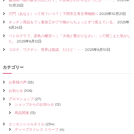
I
10月25日
Z
穴門（あなと）って何？いつ？｜下関市立考古博物館へ
2025年10月21日
E
（
キッチン用品をフッ素加工やプラ物からちょっとずつ変えている。
2025年
具
6月24日
現
ペトログラフ。彦島八幡宮へ｜「大地と繋がりなさい」って聞こえた気がし
化
た。
2025年6月12日
）
し
コロナ、ワクチン、世界は陰謀。だけど・・・
2025年6月10日
て
く
だ
カテゴリー
さ
い
お客様の声
(53)
お知らせ
(106)
アロマショップ
(27)
ショップからのお知らせ
(12)
商品関連
(13)
エッセンシャルオイル
(234)
ディープストレス リリーフ
(4)