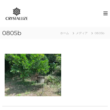
コ
ン
ア
あ
な
テ
ロ
た
ン
マ
の
ツ
で
本
へ
質
感
0805b
ス
ホーム
メディア
0805b
を
情
キ
C
解
R
ッ
Y
プ
放
S
｜
T
ク
A
L
リ
L
ス
I
タ
Z
E
ラ
（
イ
結
ズ
晶
化
）
し