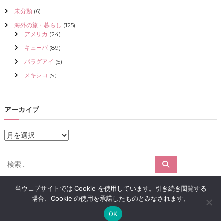
未分類
(6)
海外の旅・暮らし
(125)
アメリカ
(24)
キューバ
(89)
パラグアイ
(5)
メキシコ
(9)
アーカイブ
ア
ー
カ
検
検
イ
索
索
ブ
対
当ウェブサイトでは Cookie を使用しています。引き続き閲覧する
象
場合、Cookie の使用を承諾したものとみなされます。
:
Copyright © 2026
アロマで感情解放｜クリスタライズ
All rights reserved.
OK
Theme:
Flash
by ThemeGrill. Powered by
WordPress