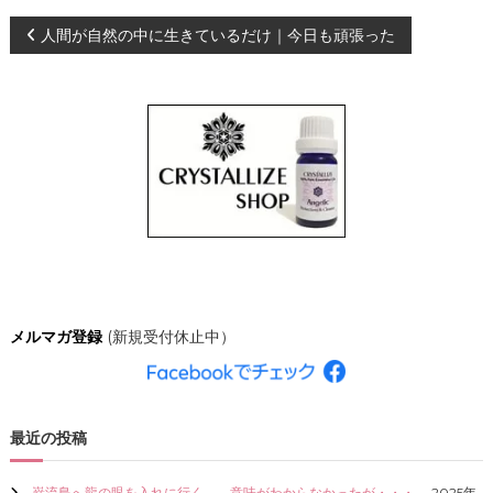
、
投
人間が自然の中に生きているだけ｜今日も頑張った
あ
な
た
稿
ら
し
ナ
く
輝
き
ビ
、
創
ゲ
造
的
な
ー
人
生
シ
を
メルマガ登録
(新規受付休止中）
C
R
ョ
Y
S
ン
T
最近の投稿
A
L
L
巌流島へ龍の眼を入れに行く。←意味がわからなかったが・・・。
2025年