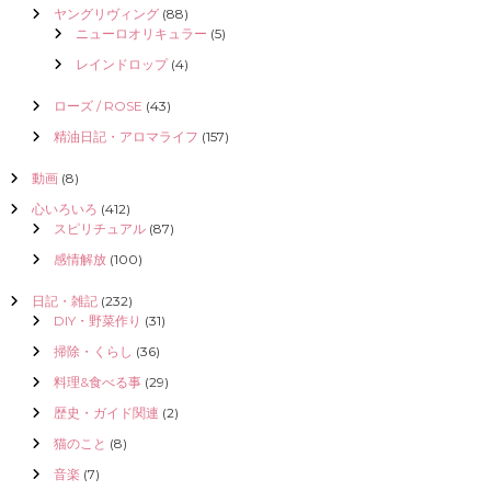
ヤングリヴィング
(88)
ニューロオリキュラー
(5)
レインドロップ
(4)
ローズ / ROSE
(43)
精油日記・アロマライフ
(157)
動画
(8)
心いろいろ
(412)
スピリチュアル
(87)
感情解放
(100)
日記・雑記
(232)
DIY・野菜作り
(31)
掃除・くらし
(36)
料理&食べる事
(29)
歴史・ガイド関連
(2)
猫のこと
(8)
音楽
(7)