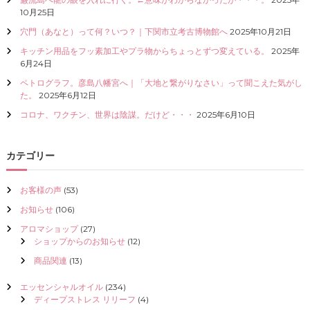
I
10月25日
Z
穴門（あなと）って何？いつ？｜下関市立考古博物館へ
2025年10月21日
E
（
キッチン用品をフッ素加工やプラ物からちょっとずつ変えている。
2025年
具
6月24日
現
ペトログラフ。彦島八幡宮へ｜「大地と繋がりなさい」って聞こえた気がし
化
た。
2025年6月12日
）
し
コロナ、ワクチン、世界は陰謀。だけど・・・
2025年6月10日
て
く
だ
カテゴリー
さ
い
お客様の声
(53)
お知らせ
(106)
アロマショップ
(27)
ショップからのお知らせ
(12)
商品関連
(13)
エッセンシャルオイル
(234)
ディープストレス リリーフ
(4)