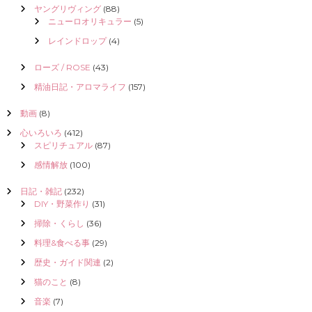
ヤングリヴィング
(88)
ニューロオリキュラー
(5)
レインドロップ
(4)
ローズ / ROSE
(43)
精油日記・アロマライフ
(157)
動画
(8)
心いろいろ
(412)
スピリチュアル
(87)
感情解放
(100)
日記・雑記
(232)
DIY・野菜作り
(31)
掃除・くらし
(36)
料理&食べる事
(29)
歴史・ガイド関連
(2)
猫のこと
(8)
音楽
(7)