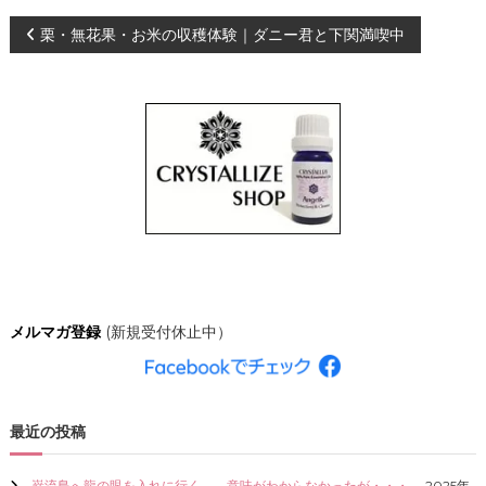
、
投
栗・無花果・お米の収穫体験｜ダニー君と下関満喫中
あ
な
た
稿
ら
し
ナ
く
輝
き
ビ
、
創
ゲ
造
的
な
ー
人
生
シ
を
メルマガ登録
(新規受付休止中）
C
R
ョ
Y
S
ン
T
最近の投稿
A
L
L
巌流島へ龍の眼を入れに行く。←意味がわからなかったが・・・。
2025年