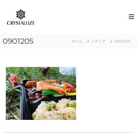
コ
ン
ア
あ
な
テ
ロ
た
ン
マ
の
ツ
で
本
へ
質
感
0901205
ス
ホーム
メディア
0901205
を
情
キ
C
解
R
ッ
Y
プ
放
S
｜
T
ク
A
L
リ
L
ス
I
タ
Z
E
ラ
（
イ
結
ズ
晶
化
）
し