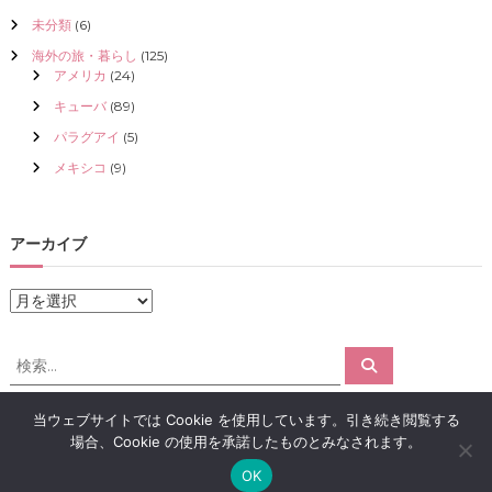
未分類
(6)
海外の旅・暮らし
(125)
アメリカ
(24)
キューバ
(89)
パラグアイ
(5)
メキシコ
(9)
アーカイブ
ア
ー
カ
検
検
イ
索
索
ブ
対
当ウェブサイトでは Cookie を使用しています。引き続き閲覧する
象
場合、Cookie の使用を承諾したものとみなされます。
:
Copyright © 2026
アロマで感情解放｜クリスタライズ
All rights reserved.
OK
Theme:
Flash
by ThemeGrill. Powered by
WordPress