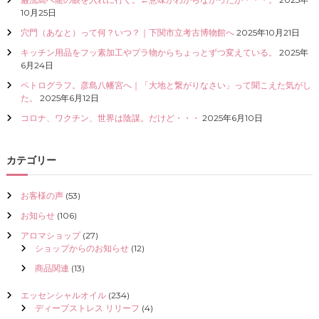
I
10月25日
Z
穴門（あなと）って何？いつ？｜下関市立考古博物館へ
2025年10月21日
E
（
キッチン用品をフッ素加工やプラ物からちょっとずつ変えている。
2025年
具
6月24日
現
ペトログラフ。彦島八幡宮へ｜「大地と繋がりなさい」って聞こえた気がし
化
た。
2025年6月12日
）
し
コロナ、ワクチン、世界は陰謀。だけど・・・
2025年6月10日
て
く
だ
カテゴリー
さ
い
お客様の声
(53)
お知らせ
(106)
アロマショップ
(27)
ショップからのお知らせ
(12)
商品関連
(13)
エッセンシャルオイル
(234)
ディープストレス リリーフ
(4)