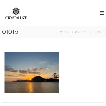
コ
ン
ア
あ
な
テ
ロ
た
ン
マ
の
ツ
で
本
へ
質
感
0101b
ス
ホーム
メディア
0101b
を
情
キ
C
解
R
ッ
Y
プ
放
S
｜
T
ク
A
L
リ
L
ス
I
タ
Z
E
ラ
（
イ
結
ズ
晶
化
）
し