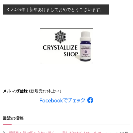
、
投
2023年｜新年あけましておめでとうございます。
あ
な
た
稿
ら
し
ナ
く
輝
き
ビ
、
創
ゲ
造
的
な
ー
人
生
シ
を
メルマガ登録
(新規受付休止中）
C
R
ョ
Y
S
ン
T
最近の投稿
A
L
L
巌流島へ龍の眼を入れに行く。←意味がわからなかったが・・・。
2025年