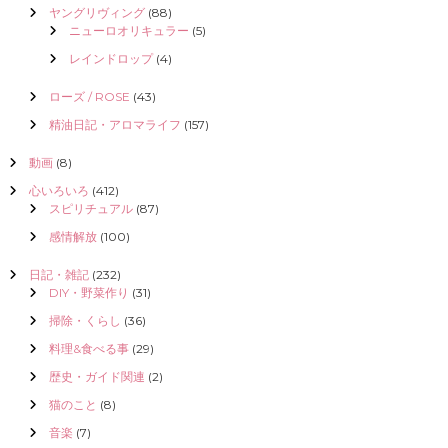
ヤングリヴィング
(88)
ニューロオリキュラー
(5)
レインドロップ
(4)
ローズ / ROSE
(43)
精油日記・アロマライフ
(157)
動画
(8)
心いろいろ
(412)
スピリチュアル
(87)
感情解放
(100)
日記・雑記
(232)
DIY・野菜作り
(31)
掃除・くらし
(36)
料理&食べる事
(29)
歴史・ガイド関連
(2)
猫のこと
(8)
音楽
(7)