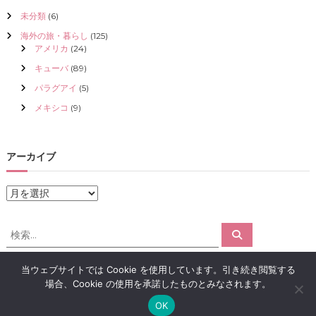
未分類
(6)
海外の旅・暮らし
(125)
アメリカ
(24)
キューバ
(89)
パラグアイ
(5)
メキシコ
(9)
アーカイブ
ア
ー
カ
検
検
イ
索
索
ブ
対
当ウェブサイトでは Cookie を使用しています。引き続き閲覧する
象
場合、Cookie の使用を承諾したものとみなされます。
:
Copyright © 2026
アロマで感情解放｜クリスタライズ
All rights reserved.
OK
Theme:
Flash
by ThemeGrill. Powered by
WordPress