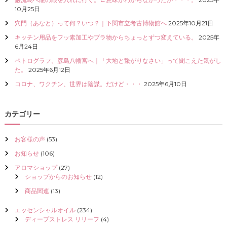
I
10月25日
Z
穴門（あなと）って何？いつ？｜下関市立考古博物館へ
2025年10月21日
E
（
キッチン用品をフッ素加工やプラ物からちょっとずつ変えている。
2025年
具
6月24日
現
ペトログラフ。彦島八幡宮へ｜「大地と繋がりなさい」って聞こえた気がし
化
た。
2025年6月12日
）
し
コロナ、ワクチン、世界は陰謀。だけど・・・
2025年6月10日
て
く
だ
カテゴリー
さ
い
お客様の声
(53)
お知らせ
(106)
アロマショップ
(27)
ショップからのお知らせ
(12)
商品関連
(13)
エッセンシャルオイル
(234)
ディープストレス リリーフ
(4)