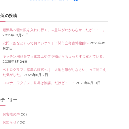
最近の投稿
巌流島へ龍の眼を入れに行く。←意味がわからなかったが・・・。
2025年10月25日
穴門（あなと）って何？いつ？｜下関市立考古博物館へ
2025年10
月21日
キッチン用品をフッ素加工やプラ物からちょっとずつ変えている。
2025年6月24日
ペトログラフ。彦島八幡宮へ｜「大地と繋がりなさい」って聞こえ
た気がした。
2025年6月12日
コロナ、ワクチン、世界は陰謀。だけど・・・
2025年6月10日
カテゴリー
お客様の声
(53)
お知らせ
(106)