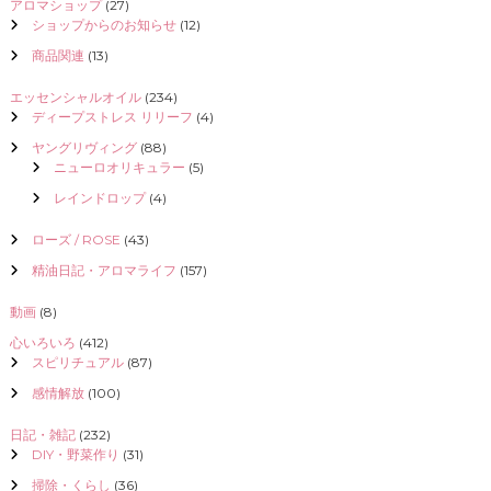
アロマショップ
(27)
ショップからのお知らせ
(12)
商品関連
(13)
エッセンシャルオイル
(234)
ディープストレス リリーフ
(4)
ヤングリヴィング
(88)
ニューロオリキュラー
(5)
レインドロップ
(4)
ローズ / ROSE
(43)
精油日記・アロマライフ
(157)
動画
(8)
心いろいろ
(412)
スピリチュアル
(87)
感情解放
(100)
日記・雑記
(232)
DIY・野菜作り
(31)
掃除・くらし
(36)