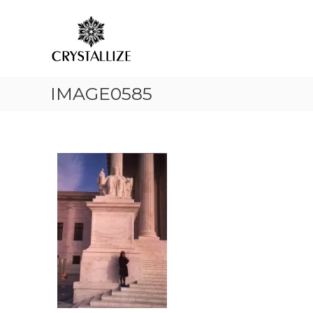
ア
コ
あ
ン
ロ
な
テ
た
マ
ン
の
で
ツ
本
感
へ
質
情
IMAGE0585
ス
を
解
キ
C
放
ッ
R
プ
｜
Y
S
ク
T
リ
A
ス
L
タ
L
ラ
I
イ
Z
ズ
E
（
結
晶