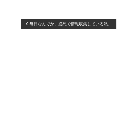
化
）
し
、
投
毎日なんでか、必死で情報収集している私。
あ
な
稿
た
ら
ナ
し
く
ビ
輝
き
、
ゲ
創
造
ー
的
な
シ
人
生
ョ
を
C
ン
R