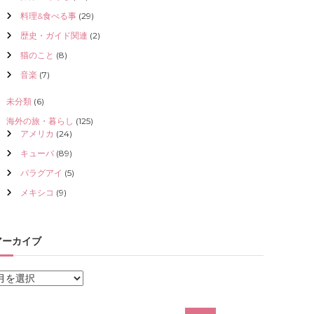
料理&食べる事
(29)
歴史・ガイド関連
(2)
猫のこと
(8)
音楽
(7)
未分類
(6)
海外の旅・暮らし
(125)
アメリカ
(24)
キューバ
(89)
パラグアイ
(5)
メキシコ
(9)
アーカイブ
ア
ー
カ
検