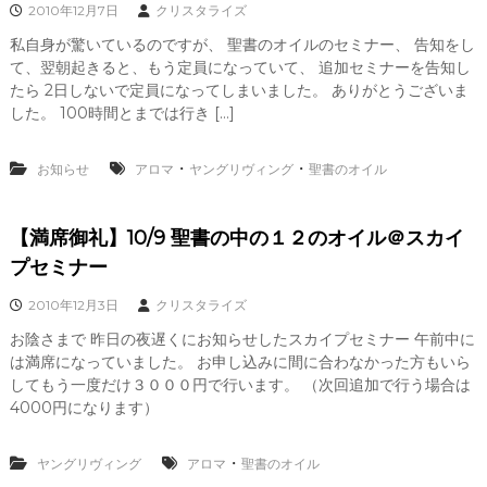
2010年12月7日
クリスタライズ
I
Z
私自身が驚いているのですが、 聖書のオイルのセミナー、 告知をし
E
て、翌朝起きると、もう定員になっていて、 追加セミナーを告知し
（
たら 2日しないで定員になってしまいました。 ありがとうございま
具
した。 100時間とまでは行き […]
現
化
）
・
・
お知らせ
アロマ
ヤングリヴィング
聖書のオイル
し
て
く
だ
【満席御礼】10/9 聖書の中の１２のオイル＠スカイ
さ
プセミナー
い
2010年12月3日
クリスタライズ
お陰さまで 昨日の夜遅くにお知らせしたスカイプセミナー 午前中に
は満席になっていました。 お申し込みに間に合わなかった方もいら
してもう一度だけ３０００円で行います。 （次回追加で行う場合は
4000円になります）
・
ヤングリヴィング
アロマ
聖書のオイル