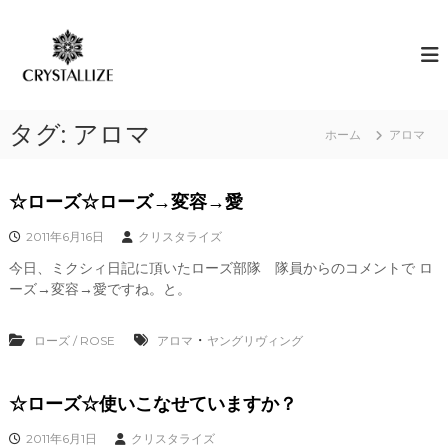
コ
ン
ア
あ
な
テ
ロ
た
ン
マ
の
ツ
で
本
へ
質
感
タグ:
アロマ
ス
ホーム
アロマ
を
情
キ
C
解
R
ッ
Y
プ
放
☆ローズ☆ローズ→変容→愛
S
｜
T
2011年6月16日
クリスタライズ
ク
A
L
今日、ミクシィ日記に頂いたローズ部隊 隊員からのコメントで ロ
リ
L
ーズ→変容→愛ですね。と。
ス
I
タ
Z
E
・
ローズ / ROSE
ラ
アロマ
ヤングリヴィング
（
イ
結
ズ
晶
☆ローズ☆使いこなせていますか？
化
）
2011年6月1日
クリスタライズ
し