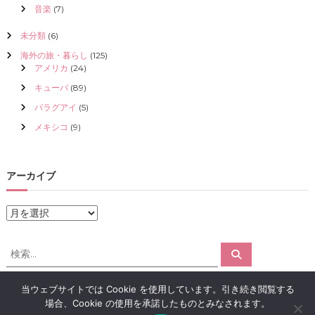
音楽
(7)
未分類
(6)
海外の旅・暮らし
(125)
アメリカ
(24)
キューバ
(89)
パラグアイ
(5)
メキシコ
(9)
アーカイブ
ア
ー
カ
検
検
イ
索
索
ブ
対
当ウェブサイトでは Cookie を使用しています。引き続き閲覧する
象
場合、Cookie の使用を承諾したものとみなされます。
:
Copyright © 2026
アロマで感情解放｜クリスタライズ
All rights reserved.