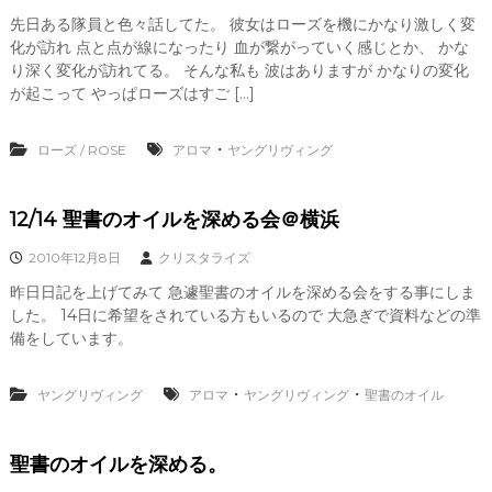
、
先日ある隊員と色々話してた。 彼女はローズを機にかなり激しく変
あ
化が訪れ 点と点が線になったり 血が繋がっていく感じとか、 かな
な
り深く変化が訪れてる。 そんな私も 波はありますが かなりの変化
た
が起こって やっぱローズはすご […]
ら
し
く
・
ローズ / ROSE
アロマ
ヤングリヴィング
輝
き
、
創
12/14 聖書のオイルを深める会＠横浜
造
的
2010年12月8日
クリスタライズ
な
昨日日記を上げてみて 急遽聖書のオイルを深める会をする事にしま
人
生
した。 14日に希望をされている方もいるので 大急ぎで資料などの準
を
備をしています。
C
R
Y
・
・
ヤングリヴィング
アロマ
ヤングリヴィング
聖書のオイル
S
T
A
聖書のオイルを深める。
L
L