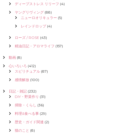
ディープストレス リリーフ
(4)
ヤングリヴィング
(88)
ニューロオリキュラー
(5)
レインドロップ
(4)
ローズ / ROSE
(43)
精油日記・アロマライフ
(157)
動画
(8)
心いろいろ
(412)
スピリチュアル
(87)
感情解放
(100)
日記・雑記
(232)
DIY・野菜作り
(31)
掃除・くらし
(36)
料理&食べる事
(29)
歴史・ガイド関連
(2)
猫のこと
(8)