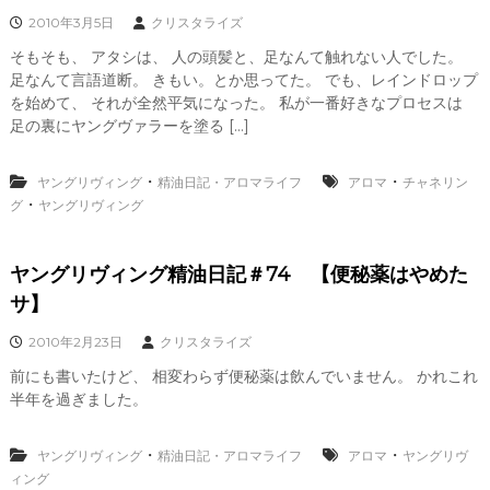
2010年3月5日
クリスタライズ
そもそも、 アタシは、 人の頭髪と、足なんて触れない人でした。
足なんて言語道断。 きもい。とか思ってた。 でも、レインドロップ
を始めて、 それが全然平気になった。 私が一番好きなプロセスは
足の裏にヤングヴァラーを塗る […]
・
・
ヤングリヴィング
精油日記・アロマライフ
アロマ
チャネリン
・
グ
ヤングリヴィング
ヤングリヴィング精油日記＃74 【便秘薬はやめた
サ】
2010年2月23日
クリスタライズ
前にも書いたけど、 相変わらず便秘薬は飲んでいません。 かれこれ
半年を過ぎました。
・
・
ヤングリヴィング
精油日記・アロマライフ
アロマ
ヤングリヴ
ィング