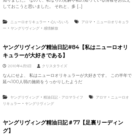
知りました。 なので、私なりの見解や私の知っている情報をお伝え
しておこうと思いました。 それと、多 […]
・
・
ニューロオリキュラー
心いろいろ
アロマ
ニューロオリキュラ
・
・
ー
ヤングリヴィング
感情解放
ヤングリヴィング精油日記#84【私はニューロオリ
キュラーが大好きである】
2010年4月5日
クリスタライズ
なんにせよ、 私はニューロオリキュラーが大好きです。 この半年で
延べ100人弱の施術をうっかりしたようだ
・
・
ヤングリヴィング
精油日記・アロマライフ
アロマ
ニューロオ
・
リキュラー
ヤングリヴィング
ヤングリヴィング精油日記＃77【足裏リーディン
グ】