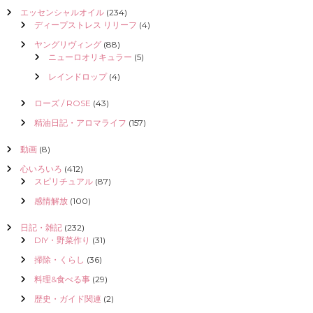
エッセンシャルオイル
(234)
ディープストレス リリーフ
(4)
ヤングリヴィング
(88)
ニューロオリキュラー
(5)
レインドロップ
(4)
ローズ / ROSE
(43)
精油日記・アロマライフ
(157)
動画
(8)
心いろいろ
(412)
スピリチュアル
(87)
感情解放
(100)
日記・雑記
(232)
DIY・野菜作り
(31)
掃除・くらし
(36)
料理&食べる事
(29)
歴史・ガイド関連
(2)