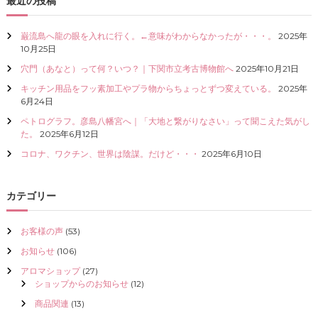
最近の投稿
I
Z
巌流島へ龍の眼を入れに行く。←意味がわからなかったが・・・。
2025年
E
10月25日
（
具
穴門（あなと）って何？いつ？｜下関市立考古博物館へ
2025年10月21日
現
化
キッチン用品をフッ素加工やプラ物からちょっとずつ変えている。
2025年
）
6月24日
し
ペトログラフ。彦島八幡宮へ｜「大地と繋がりなさい」って聞こえた気がし
て
た。
2025年6月12日
く
だ
コロナ、ワクチン、世界は陰謀。だけど・・・
2025年6月10日
さ
い
カテゴリー
お客様の声
(53)
お知らせ
(106)
アロマショップ
(27)
ショップからのお知らせ
(12)
商品関連
(13)