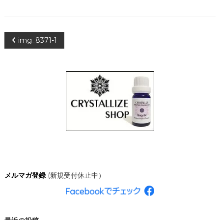
、
あ
な
た
投
img_8371-1
ら
し
く
稿
輝
き
ナ
、
創
造
ビ
的
な
ゲ
人
生
を
ー
C
R
シ
Y
メルマガ登録
(新規受付休止中）
S
T
ョ
A
L
ン
L