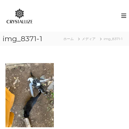
コ
ン
ア
あ
な
テ
ロ
た
ン
マ
の
ツ
で
本
へ
質
感
img_8371-1
ス
ホーム
メディア
img_8371-1
を
情
キ
C
解
R
ッ
Y
プ
放
S
｜
T
ク
A
L
リ
L
ス
I
タ
Z
E
ラ
（
イ
結
ズ
晶
化
）
し