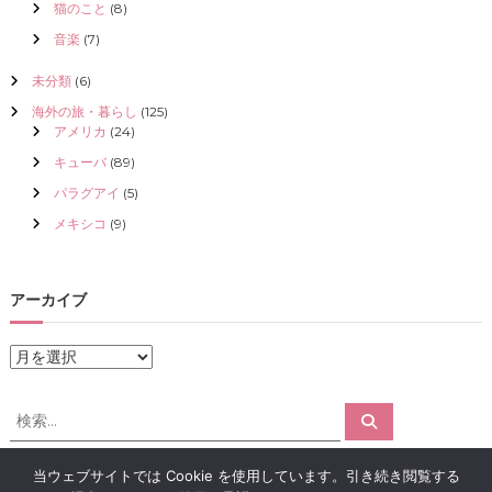
猫のこと
(8)
音楽
(7)
未分類
(6)
海外の旅・暮らし
(125)
アメリカ
(24)
キューバ
(89)
パラグアイ
(5)
メキシコ
(9)
アーカイブ
ア
ー
カ
検
検
イ
索
索
ブ
対
当ウェブサイトでは Cookie を使用しています。引き続き閲覧する
象