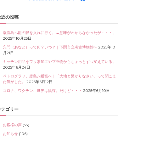
最近の投稿
巌流島へ龍の眼を入れに行く。←意味がわからなかったが・・・。
2025年10月25日
穴門（あなと）って何？いつ？｜下関市立考古博物館へ
2025年10
月21日
キッチン用品をフッ素加工やプラ物からちょっとずつ変えている。
2025年6月24日
ペトログラフ。彦島八幡宮へ｜「大地と繋がりなさい」って聞こえ
た気がした。
2025年6月12日
コロナ、ワクチン、世界は陰謀。だけど・・・
2025年6月10日
カテゴリー
お客様の声
(53)
お知らせ
(106)