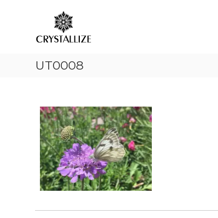
ア
コ
あ
ン
ロ
な
テ
た
マ
ン
の
で
ツ
本
感
へ
質
情
UT0008
ス
を
解
キ
C
放
ッ
R
プ
｜
Y
S
ク
T
リ
A
ス
L
タ
L
ラ
I
イ
Z
ズ
E
（
結
晶