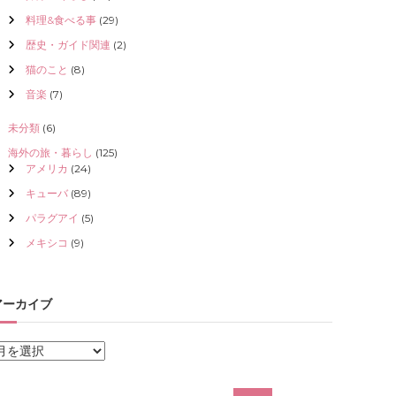
料理&食べる事
(29)
歴史・ガイド関連
(2)
猫のこと
(8)
音楽
(7)
未分類
(6)
海外の旅・暮らし
(125)
アメリカ
(24)
キューバ
(89)
パラグアイ
(5)
メキシコ
(9)
アーカイブ
ア
ー
カ
検