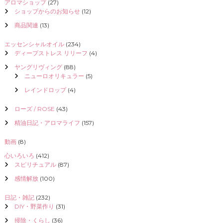
アロマショップ
(27)
ショップからのお知らせ
(12)
商品関連
(13)
エッセンシャルオイル
(234)
ディープストレス リリーフ
(4)
ヤングリヴィング
(88)
ニューロオリキュラー
(5)
レインドロップ
(4)
ローズ / ROSE
(43)
精油日記・アロマライフ
(157)
動画
(8)
心いろいろ
(412)
スピリチュアル
(87)
感情解放
(100)
日記・雑記
(232)
DIY・野菜作り
(31)
掃除・くらし
(36)