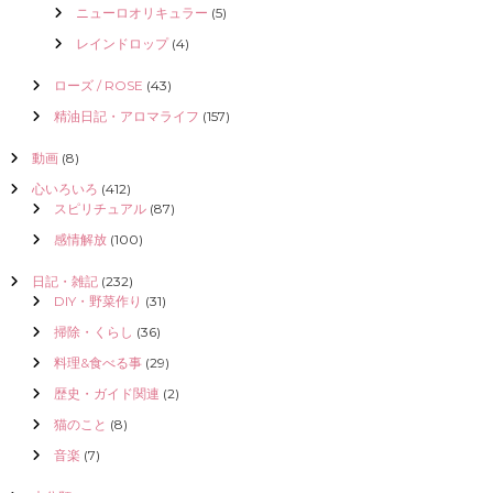
ニューロオリキュラー
(5)
レインドロップ
(4)
ローズ / ROSE
(43)
精油日記・アロマライフ
(157)
動画
(8)
心いろいろ
(412)
スピリチュアル
(87)
感情解放
(100)
日記・雑記
(232)
DIY・野菜作り
(31)
掃除・くらし
(36)
料理&食べる事
(29)
歴史・ガイド関連
(2)
猫のこと
(8)
音楽
(7)