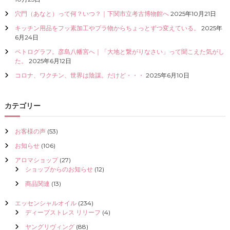
I
穴門（あなと）って何？いつ？｜下関市立考古博物館へ
2025年10月21日
Z
E
キッチン用品をフッ素加工やプラ物からちょっとずつ変えている。
2025年
（
6月24日
具
ペトログラフ。彦島八幡宮へ｜「大地と繋がりなさい」って聞こえた気がし
現
た。
2025年6月12日
化
）
コロナ、ワクチン、世界は陰謀。だけど・・・
2025年6月10日
し
て
く
カテゴリー
だ
さ
い
お客様の声
(53)
お知らせ
(106)
アロマショップ
(27)
ショップからのお知らせ
(12)
商品関連
(13)
エッセンシャルオイル
(234)
ディープストレス リリーフ
(4)
ヤングリヴィング
(88)