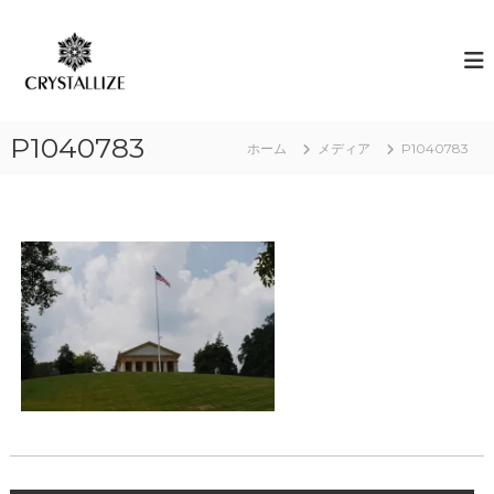
コ
ン
ア
あ
な
テ
ロ
た
ン
マ
の
ツ
で
本
へ
質
感
P1040783
ス
ホーム
メディア
P1040783
を
情
キ
C
解
R
ッ
Y
プ
放
S
｜
T
ク
A
L
リ
L
ス
I
タ
Z
E
ラ
（
イ
結
ズ
晶
化
）
し