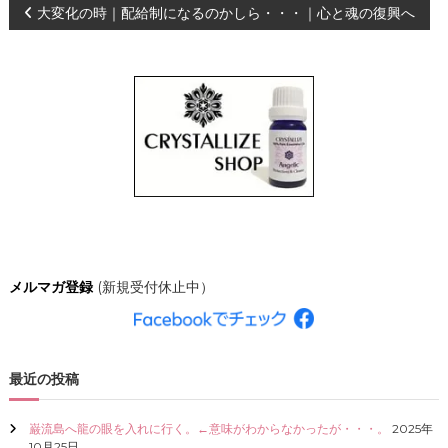
投
大変化の時｜配給制になるのかしら・・・｜心と魂の復興へ
、
あ
な
稿
た
ら
ナ
し
く
輝
ビ
き
、
ゲ
創
造
的
ー
な
人
シ
生
メルマガ登録
(新規受付休止中）
を
C
ョ
R
Y
ン
S
最近の投稿
T
A
L
巌流島へ龍の眼を入れに行く。←意味がわからなかったが・・・。
2025年
L
10月25日