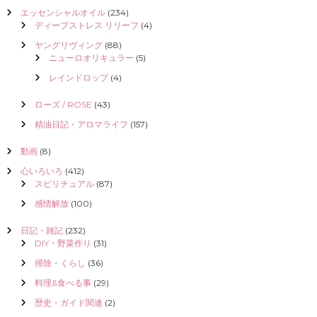
エッセンシャルオイル
(234)
ディープストレス リリーフ
(4)
ヤングリヴィング
(88)
ニューロオリキュラー
(5)
レインドロップ
(4)
ローズ / ROSE
(43)
精油日記・アロマライフ
(157)
動画
(8)
心いろいろ
(412)
スピリチュアル
(87)
感情解放
(100)
日記・雑記
(232)
DIY・野菜作り
(31)
掃除・くらし
(36)
料理&食べる事
(29)
歴史・ガイド関連
(2)