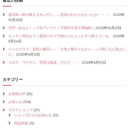
最近の投稿
I
Z
巌流島へ龍の眼を入れに行く。←意味がわからなかったが・・・。
2025年
E
10月25日
（
具
穴門（あなと）って何？いつ？｜下関市立考古博物館へ
2025年10月21日
現
化
キッチン用品をフッ素加工やプラ物からちょっとずつ変えている。
2025年
）
6月24日
し
ペトログラフ。彦島八幡宮へ｜「大地と繋がりなさい」って聞こえた気がし
て
た。
2025年6月12日
く
だ
コロナ、ワクチン、世界は陰謀。だけど・・・
2025年6月10日
さ
い
カテゴリー
お客様の声
(53)
お知らせ
(106)
アロマショップ
(27)
ショップからのお知らせ
(12)
商品関連
(13)