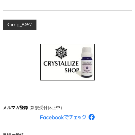
、
あ
な
た
投
img_8657
ら
し
く
稿
輝
き
ナ
、
創
造
ビ
的
な
ゲ
人
生
を
ー
C
R
シ
Y
メルマガ登録
(新規受付休止中）
S
T
ョ
A
L
ン
L