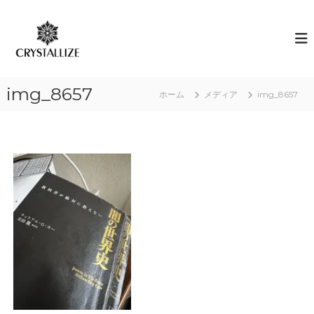
コ
ン
ア
あ
な
テ
ロ
た
ン
マ
の
ツ
で
本
へ
質
感
img_8657
ス
ホーム
メディア
img_8657
を
情
キ
C
解
R
ッ
Y
プ
放
S
｜
T
ク
A
L
リ
L
ス
I
タ
Z
E
ラ
（
イ
結
ズ
晶
化
）
し