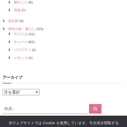
猫のこと
(8)
音楽
(7)
未分類
(6)
海外の旅・暮らし
(125)
アメリカ
(24)
キューバ
(89)
パラグアイ
(5)
メキシコ
(9)
アーカイブ
ア
ー
カ
検
検
イ
索
索
ブ
対
当ウェブサイトでは Cookie を使用しています。引き続き閲覧する
象