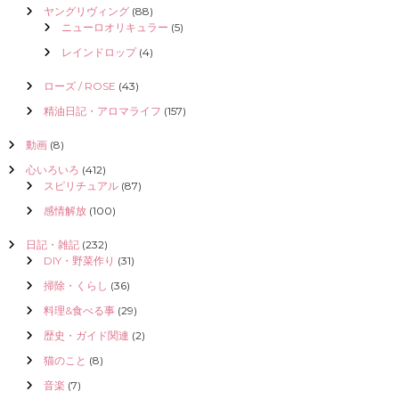
ヤングリヴィング
(88)
ニューロオリキュラー
(5)
レインドロップ
(4)
ローズ / ROSE
(43)
精油日記・アロマライフ
(157)
動画
(8)
心いろいろ
(412)
スピリチュアル
(87)
感情解放
(100)
日記・雑記
(232)
DIY・野菜作り
(31)
掃除・くらし
(36)
料理&食べる事
(29)
歴史・ガイド関連
(2)
猫のこと
(8)
音楽
(7)