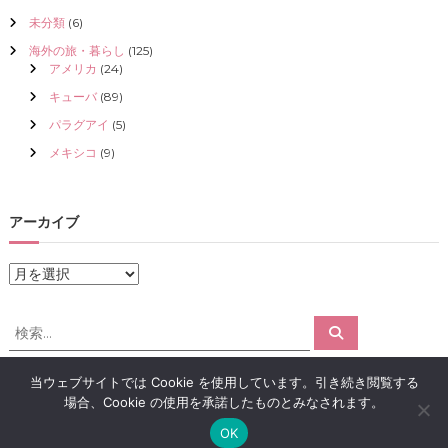
未分類
(6)
海外の旅・暮らし
(125)
アメリカ
(24)
キューバ
(89)
パラグアイ
(5)
メキシコ
(9)
アーカイブ
ア
ー
カ
検
検
イ
索
索
ブ
対
当ウェブサイトでは Cookie を使用しています。引き続き閲覧する
象
場合、Cookie の使用を承諾したものとみなされます。
:
Copyright © 2026
アロマで感情解放｜クリスタライズ
All rights reserved.
OK
Theme:
Flash
by ThemeGrill. Powered by
WordPress