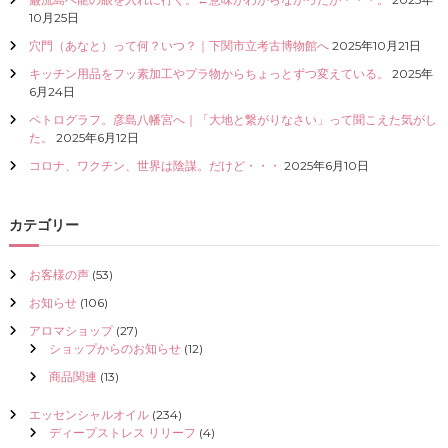
I
10月25日
Z
穴門（あなと）って何？いつ？｜下関市立考古博物館へ
2025年10月21日
E
（
キッチン用品をフッ素加工やプラ物からちょっとずつ変えている。
2025年
具
6月24日
現
ペトログラフ。彦島八幡宮へ｜「大地と繋がりなさい」って聞こえた気がし
化
た。
2025年6月12日
）
し
コロナ、ワクチン、世界は陰謀。だけど・・・
2025年6月10日
て
く
だ
カテゴリー
さ
い
お客様の声
(53)
お知らせ
(106)
アロマショップ
(27)
ショップからのお知らせ
(12)
商品関連
(13)
エッセンシャルオイル
(234)
ディープストレス リリーフ
(4)