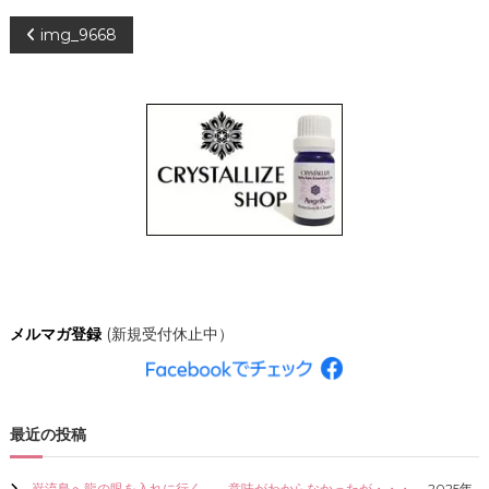
、
投
img_9668
あ
な
た
稿
ら
し
ナ
く
輝
き
ビ
、
創
ゲ
造
的
な
ー
人
生
シ
を
メルマガ登録
(新規受付休止中）
C
R
ョ
Y
S
ン
T
最近の投稿
A
L
L
巌流島へ龍の眼を入れに行く。←意味がわからなかったが・・・。
2025年