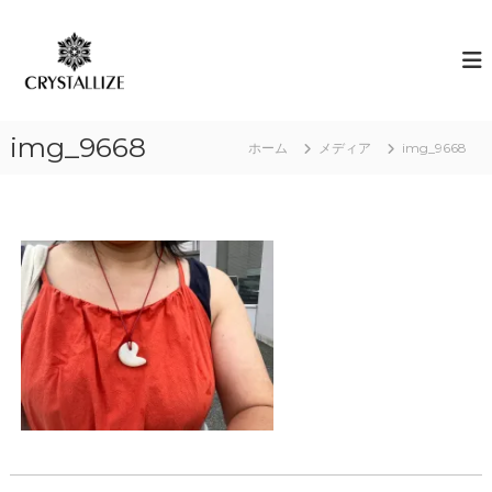
コ
ン
ア
あ
な
テ
ロ
た
ン
マ
の
ツ
で
本
へ
質
感
img_9668
ス
ホーム
メディア
img_9668
を
情
キ
C
解
R
ッ
Y
プ
放
S
｜
T
ク
A
L
リ
L
ス
I
タ
Z
E
ラ
（
イ
結
ズ
晶
化
）
し