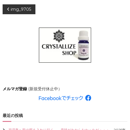
、
投
img_9705
あ
な
た
稿
ら
し
ナ
く
輝
き
ビ
、
創
ゲ
造
的
な
ー
人
生
シ
を
メルマガ登録
(新規受付休止中）
C
R
ョ
Y
S
ン
T
最近の投稿
A
L
L
巌流島へ龍の眼を入れに行く。←意味がわからなかったが・・・。
2025年