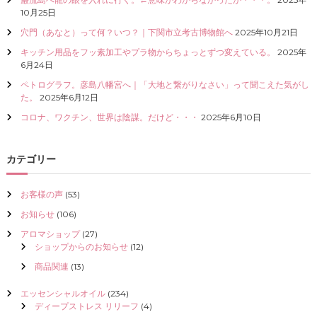
I
10月25日
Z
穴門（あなと）って何？いつ？｜下関市立考古博物館へ
2025年10月21日
E
（
キッチン用品をフッ素加工やプラ物からちょっとずつ変えている。
2025年
具
6月24日
現
ペトログラフ。彦島八幡宮へ｜「大地と繋がりなさい」って聞こえた気がし
化
た。
2025年6月12日
）
し
コロナ、ワクチン、世界は陰謀。だけど・・・
2025年6月10日
て
く
だ
カテゴリー
さ
い
お客様の声
(53)
お知らせ
(106)
アロマショップ
(27)
ショップからのお知らせ
(12)
商品関連
(13)
エッセンシャルオイル
(234)
ディープストレス リリーフ
(4)