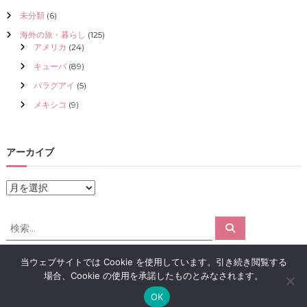
未分類
(6)
海外の旅・暮らし
(125)
アメリカ
(24)
キューバ
(89)
パラグアイ
(5)
メキシコ
(9)
アーカイブ
ア
ー
カ
検
検
イ
索
索
ブ
対
当ウェブサイトでは Cookie を使用しています。引き続き閲覧する
象
場合、Cookie の使用を承諾したものとみなされます。
:
Copyright © 2026
アロマで感情解放｜クリスタライズ
All rights reserved.
OK
Theme:
Flash
by ThemeGrill. Powered by
WordPress