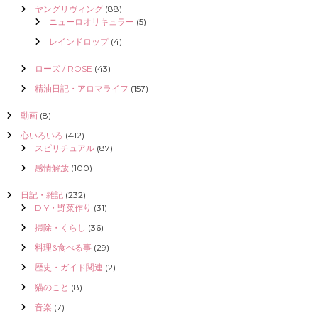
ヤングリヴィング
(88)
ニューロオリキュラー
(5)
レインドロップ
(4)
ローズ / ROSE
(43)
精油日記・アロマライフ
(157)
動画
(8)
心いろいろ
(412)
スピリチュアル
(87)
感情解放
(100)
日記・雑記
(232)
DIY・野菜作り
(31)
掃除・くらし
(36)
料理&食べる事
(29)
歴史・ガイド関連
(2)
猫のこと
(8)
音楽
(7)