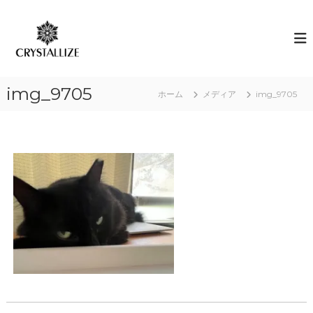
コ
ン
ア
あ
な
テ
ロ
た
ン
マ
の
ツ
で
本
へ
質
感
img_9705
ス
ホーム
メディア
img_9705
を
情
キ
C
解
R
ッ
Y
プ
放
S
｜
T
ク
A
L
リ
L
ス
I
タ
Z
E
ラ
（
イ
結
ズ
晶
化
）
し