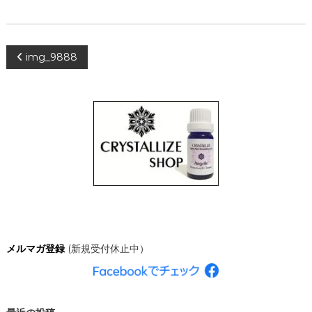
、
あ
な
た
投
img_9888
ら
し
く
稿
輝
き
ナ
、
創
造
ビ
的
な
ゲ
人
生
を
ー
C
R
シ
Y
メルマガ登録
(新規受付休止中）
S
T
ョ
A
L
ン
L