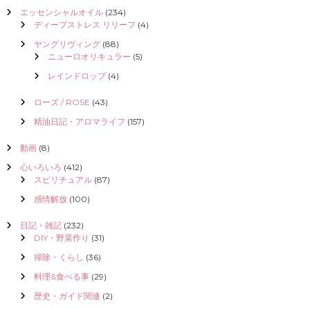
エッセンシャルオイル
(234)
ディープストレス リリーフ
(4)
ヤングリヴィング
(88)
ニューロオリキュラー
(5)
レインドロップ
(4)
ローズ / ROSE
(43)
精油日記・アロマライフ
(157)
動画
(8)
心いろいろ
(412)
スピリチュアル
(87)
感情解放
(100)
日記・雑記
(232)
DIY・野菜作り
(31)
掃除・くらし
(36)
料理&食べる事
(29)
歴史・ガイド関連
(2)