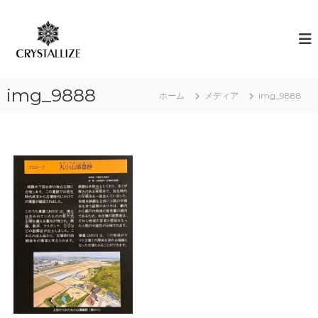
コ
ン
ア
あ
な
テ
ロ
た
ン
マ
の
ツ
で
本
へ
質
感
img_9888
ス
ホーム
メディア
img_9888
を
情
キ
C
解
R
ッ
Y
プ
放
S
｜
T
ク
A
L
リ
L
ス
I
タ
Z
E
ラ
（
イ
結
ズ
晶
化
）
し