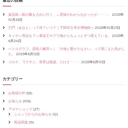
最近の投稿
I
Z
巌流島へ龍の眼を入れに行く。←意味がわからなかったが・・・。
2025年
E
10月25日
（
具
穴門（あなと）って何？いつ？｜下関市立考古博物館へ
2025年10月21日
現
化
キッチン用品をフッ素加工やプラ物からちょっとずつ変えている。
2025年
）
6月24日
し
ペトログラフ。彦島八幡宮へ｜「大地と繋がりなさい」って聞こえた気がし
て
た。
2025年6月12日
く
だ
コロナ、ワクチン、世界は陰謀。だけど・・・
2025年6月10日
さ
い
カテゴリー
お客様の声
(53)
お知らせ
(106)
アロマショップ
(27)
ショップからのお知らせ
(12)
商品関連
(13)