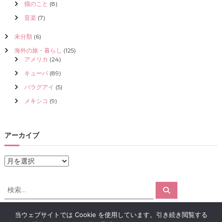
猫のこと
(8)
音楽
(7)
未分類
(6)
海外の旅・暮らし
(125)
アメリカ
(24)
キューバ
(89)
パラグアイ
(5)
メキシコ
(9)
アーカイブ
ア
ー
カ
検
検
イ
索
索
ブ
対
当ウェブサイトでは Cookie を使用しています。引き続き閲覧する
象