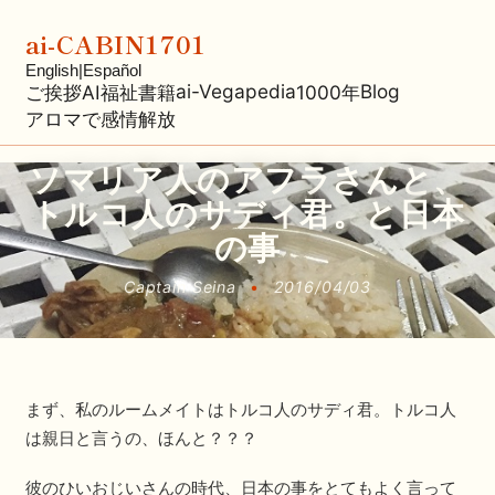
ai-CABIN1701
English
|
Español
ai-Vegapedia
Blog
ご挨拶
AI福祉
書籍
1000年
アロマで感情解放
ソマリア人のアフラさんと、
トルコ人のサディ君。と日本
の事
Captain Seina
•
2016/04/03
まず、私のルームメイトはトルコ人のサディ君。トルコ人
は親日と言うの、ほんと？？？
彼のひいおじいさんの時代、日本の事をとてもよく言って