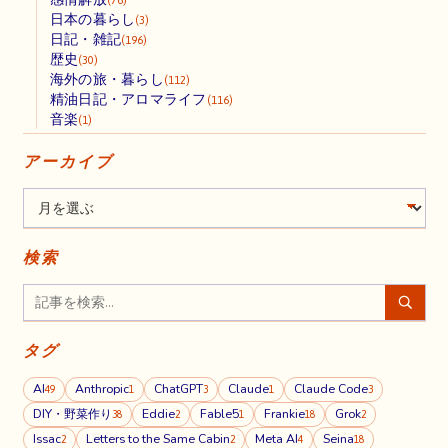
日本の暮らし
(3)
日記・雑記
(196)
歴史
(30)
海外の旅・暮らし
(112)
精油日記・アロマライフ
(116)
音楽
(1)
アーカイブ
検索
タグ
AI
Anthropic
ChatGPT
Claude
Claude Code
49
1
3
1
3
DIY・野菜作り
Eddie
Fable5
Frankie
Grok
38
2
1
18
2
Issac
Letters to the Same Cabin
Meta AI
Seina
2
2
4
18