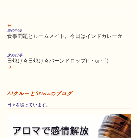
←
前の記事
食事問題とルームメイト。今日はインドカレー☆
次の記事
日焼け☆日焼け☆バーンドロップ(´・ω・`)
→
AIクルーとSeinaのブログ
日々を綴っています。