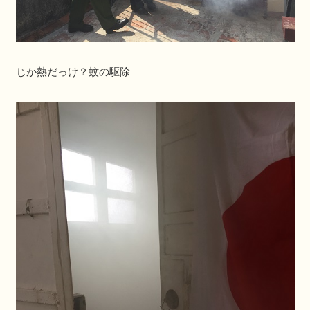
じか熱だっけ？蚊の駆除