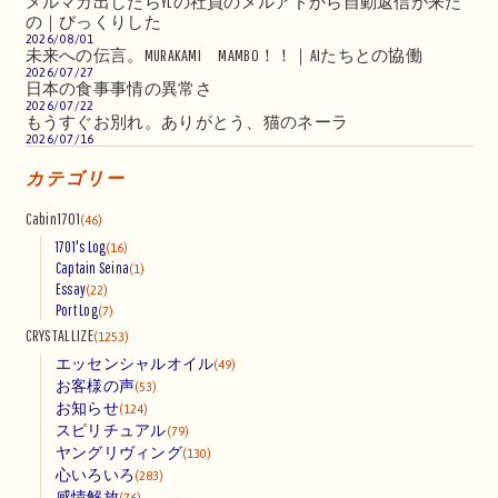
メルマガ出したらYLの社員のメルアドから自動返信が来た
の｜びっくりした
2026/08/01
未来への伝言。MURAKAMI MAMBO！！｜AIたちとの協働
2026/07/27
日本の食事事情の異常さ
2026/07/22
もうすぐお別れ。ありがとう、猫のネーラ
2026/07/16
カテゴリー
Cabin1701
(46)
1701's Log
(16)
Captain Seina
(1)
Essay
(22)
Port Log
(7)
CRYSTALLIZE
(1253)
エッセンシャルオイル
(49)
お客様の声
(53)
お知らせ
(124)
スピリチュアル
(79)
ヤングリヴィング
(130)
心いろいろ
(283)
感情解放
(76)