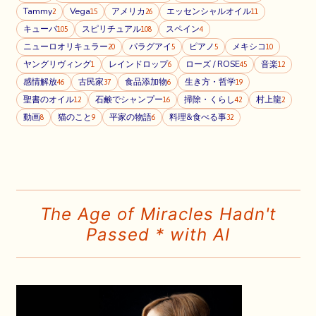
Tammy
Vega
アメリカ
エッセンシャルオイル
2
15
26
11
キューバ
スピリチュアル
スペイン
105
108
4
ニューロオリキュラー
パラグアイ
ピアノ
メキシコ
20
5
5
10
ヤングリヴィング
レインドロップ
ローズ / ROSE
音楽
1
6
45
12
感情解放
古民家
食品添加物
生き方・哲学
46
37
6
19
聖書のオイル
石鹸でシャンプー
掃除・くらし
村上龍
12
16
42
2
動画
猫のこと
平家の物語
料理&食べる事
8
9
6
32
The Age of Miracles Hadn't
Passed * with AI