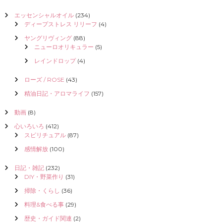
エッセンシャルオイル
(234)
ディープストレス リリーフ
(4)
ヤングリヴィング
(88)
ニューロオリキュラー
(5)
レインドロップ
(4)
ローズ / ROSE
(43)
精油日記・アロマライフ
(157)
動画
(8)
心いろいろ
(412)
スピリチュアル
(87)
感情解放
(100)
日記・雑記
(232)
DIY・野菜作り
(31)
掃除・くらし
(36)
料理&食べる事
(29)
歴史・ガイド関連
(2)