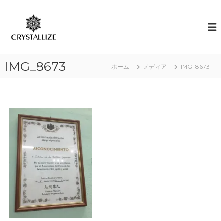
コ
ン
ア
あ
な
テ
ロ
た
ン
マ
の
ツ
で
本
へ
質
感
IMG_8673
ス
ホーム
メディア
IMG_8673
を
情
キ
C
解
R
ッ
Y
プ
放
S
｜
T
ク
A
L
リ
L
ス
I
タ
Z
E
ラ
（
イ
結
ズ
晶
化
）
し