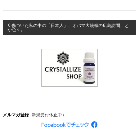
、
あ
な
た
投
傷ついた私の中の「日本人」、オバマ大統領の広島訪問。と
ら
か色々。
し
く
稿
輝
き
ナ
、
創
造
ビ
的
な
ゲ
人
生
を
ー
C
R
シ
Y
メルマガ登録
(新規受付休止中）
S
T
ョ
A
L
ン
L