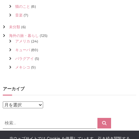
猫のこと
(8)
音楽
(7)
未分類
(6)
海外の旅・暮らし
(125)
アメリカ
(24)
キューバ
(89)
パラグアイ
(5)
メキシコ
(9)
アーカイブ
ア
ー
カ
検
検
イ
索
索
ブ
対
当ウェブサイトでは Cookie を使用しています。引き続き閲覧する