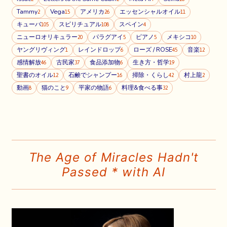
Tammy
Vega
アメリカ
エッセンシャルオイル
2
15
26
11
キューバ
スピリチュアル
スペイン
105
108
4
ニューロオリキュラー
パラグアイ
ピアノ
メキシコ
20
5
5
10
ヤングリヴィング
レインドロップ
ローズ / ROSE
音楽
1
6
45
12
感情解放
古民家
食品添加物
生き方・哲学
46
37
6
19
聖書のオイル
石鹸でシャンプー
掃除・くらし
村上龍
12
16
42
2
動画
猫のこと
平家の物語
料理&食べる事
8
9
6
32
The Age of Miracles Hadn't
Passed * with AI