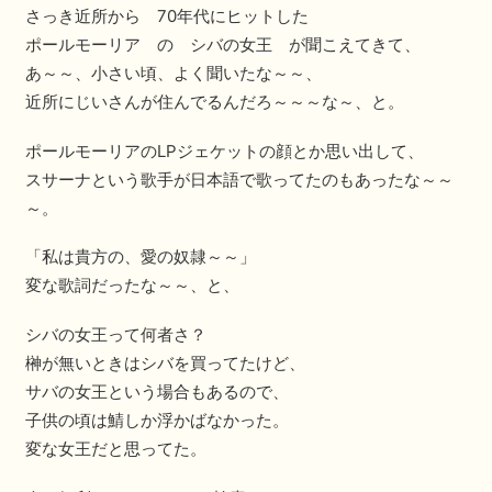
さっき近所から 70年代にヒットした
ポールモーリア の シバの女王 が聞こえてきて、
あ～～、小さい頃、よく聞いたな～～、
近所にじいさんが住んでるんだろ～～～な～、と。
ポールモーリアのLPジェケットの顔とか思い出して、
スサーナという歌手が日本語で歌ってたのもあったな～～
～。
「私は貴方の、愛の奴隷～～」
変な歌詞だったな～～、と、
シバの女王って何者さ？
榊が無いときはシバを買ってたけど、
サバの女王という場合もあるので、
子供の頃は鯖しか浮かばなかった。
変な女王だと思ってた。