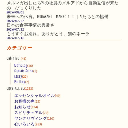
メルマガ出したらYLの社員のメルアドから自動返信が来た
の｜びっくりした
2026/08/01
未来への伝言。MURAKAMI MAMBO！！｜AIたちとの協働
2026/07/27
日本の食事事情の異常さ
2026/07/22
もうすぐお別れ。ありがとう、猫のネーラ
2026/07/16
カテゴリー
Cabin1701
(46)
1701's Log
(16)
Captain Seina
(1)
Essay
(22)
Port Log
(7)
CRYSTALLIZE
(1253)
エッセンシャルオイル
(49)
お客様の声
(53)
お知らせ
(124)
スピリチュアル
(79)
ヤングリヴィング
(130)
心いろいろ
(283)