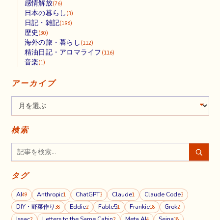
感情解放
(76)
日本の暮らし
(3)
日記・雑記
(196)
歴史
(30)
海外の旅・暮らし
(112)
精油日記・アロマライフ
(116)
音楽
(1)
アーカイブ
検索
タグ
AI
Anthropic
ChatGPT
Claude
Claude Code
49
1
3
1
3
DIY・野菜作り
Eddie
Fable5
Frankie
Grok
38
2
1
18
2
Issac
Letters to the Same Cabin
Meta AI
Seina
2
2
4
18