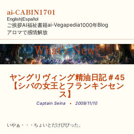
ai-CABIN1701
English
|
Español
ai-Vegapedia
Blog
ご挨拶
AI福祉
書籍
1000年
アロマで感情解放
What's New?
世界はあなたをどう扱ってる？
ヤングリヴィング精油日記＃45
【シバの女王とフランキンセン
ス】
Captain Seina
•
2009/11/10
いやぁ・・・ちょいとだけびびった。