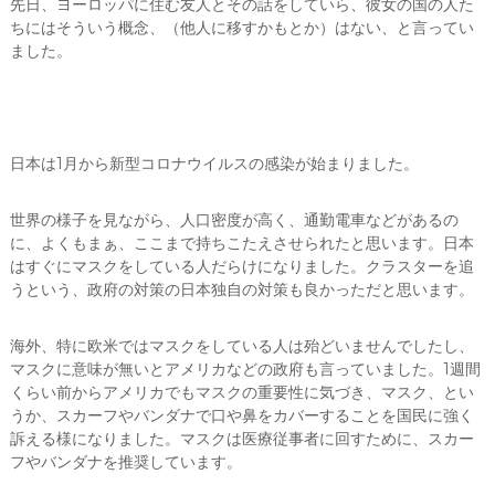
先日、ヨーロッパに住む友人とその話をしていら、彼女の国の人た
ちにはそういう概念、（他人に移すかもとか）はない、と言ってい
ました。
日本は1月から新型コロナウイルスの感染が始まりました。
世界の様子を見ながら、人口密度が高く、通勤電車などがあるの
に、よくもまぁ、ここまで持ちこたえさせられたと思います。日本
はすぐにマスクをしている人だらけになりました。クラスターを追
うという、政府の対策の日本独自の対策も良かっただと思います。
海外、特に欧米ではマスクをしている人は殆どいませんでしたし、
マスクに意味が無いとアメリカなどの政府も言っていました。1週間
くらい前からアメリカでもマスクの重要性に気づき、マスク、とい
うか、スカーフやバンダナで口や鼻をカバーすることを国民に強く
訴える様になりました。マスクは医療従事者に回すために、スカー
フやバンダナを推奨しています。