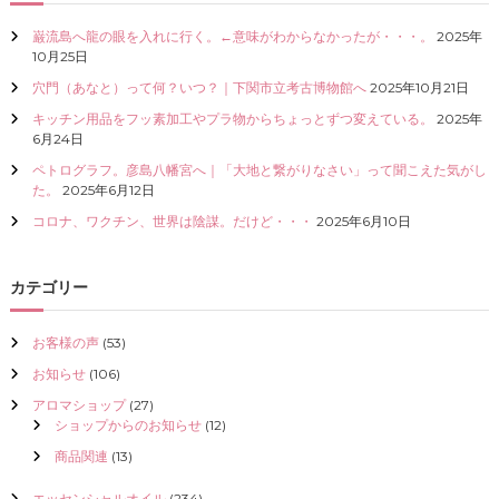
巌流島へ龍の眼を入れに行く。←意味がわからなかったが・・・。
2025年
10月25日
穴門（あなと）って何？いつ？｜下関市立考古博物館へ
2025年10月21日
キッチン用品をフッ素加工やプラ物からちょっとずつ変えている。
2025年
6月24日
ペトログラフ。彦島八幡宮へ｜「大地と繋がりなさい」って聞こえた気がし
た。
2025年6月12日
コロナ、ワクチン、世界は陰謀。だけど・・・
2025年6月10日
カテゴリー
お客様の声
(53)
お知らせ
(106)
アロマショップ
(27)
ショップからのお知らせ
(12)
商品関連
(13)
エッセンシャルオイル
(234)