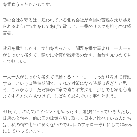
を背負う人たちかもです。
③の会社を守るは、雇われている側も会社が今回の苦難を乗り越え
られるように協力をしてあげて欲しい。一番のリスクを担うのは経
営者。
政府を批判したり、文句を言ったり、問題を探す事より、一人一人
がしっかり考えて、静かに今何が出来るのかを、自分を見つめてや
って欲しい。
一人一人がしっかり考えて行動する・・・。「しっかり考えて行動
する」というは準備期間で、それが対策になる時期は過ぎたと思
う。これからは、ただ静かに家で過ごす方法を、少しでも家を心地
よくする方法を見つけて、しばらく忍んでいく事だと思う。
3月から、のん気にイベントをやったり、遊びに行っている人たち、
政府の文句や、他の国の政策を切り取って日本と比べている人たち
は、私の精神衛生に良くないので30日のフォロー停止にして非表示
にしていっています。