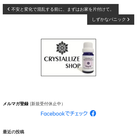
投
不安と変化で混乱する前に、まずはお家を片付けて。
しずかなパニック
稿
ナ
ビ
ゲ
ー
シ
メルマガ登録
(新規受付休止中）
ョ
ン
最近の投稿