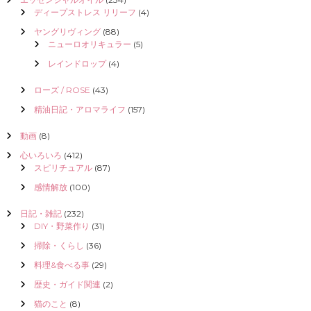
ディープストレス リリーフ
(4)
ヤングリヴィング
(88)
ニューロオリキュラー
(5)
レインドロップ
(4)
ローズ / ROSE
(43)
精油日記・アロマライフ
(157)
動画
(8)
心いろいろ
(412)
スピリチュアル
(87)
感情解放
(100)
日記・雑記
(232)
DIY・野菜作り
(31)
掃除・くらし
(36)
料理&食べる事
(29)
歴史・ガイド関連
(2)
猫のこと
(8)