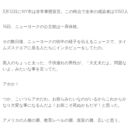
3月12日にNY市は非常事態宣言。この時点で全米の感染者は1050人
16日、ニューヨークの公立校は一斉休校。
その数日後、ニューヨークの街中の様子を伝えるニュースで、タイ
ムズスクエアに居る人たちにインタビューをしてたの。
黒人のちょっと太った、子供連れの男性が、
「大丈夫だよ。問題な
いよ」みたいな事を言ってた。
アホか！
つか、こいつらアホだわ。お前らみたいなのがいるからこれからか
なり大変な事になるんだよ！お前こそ死ぬかもだぞ！
と思った。
アメリカの人種の層、教育レベルの層、貧富の層、広いと思う。