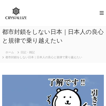
コ
ン
ア
あ
な
テ
ロ
た
ン
マ
の
ツ
で
本
へ
質
感
都市封鎖をしない日本｜日本人の良心
ス
を
情
キ
C
と規律で乗り越えたい
解
R
ッ
Y
プ
放
S
ホーム
日記・雑記
｜
T
都市封鎖をしない日本｜日本人の良心と規律で乗り越えたい
ク
A
L
リ
L
ス
I
タ
Z
E
ラ
（
イ
結
ズ
晶
化
）
し