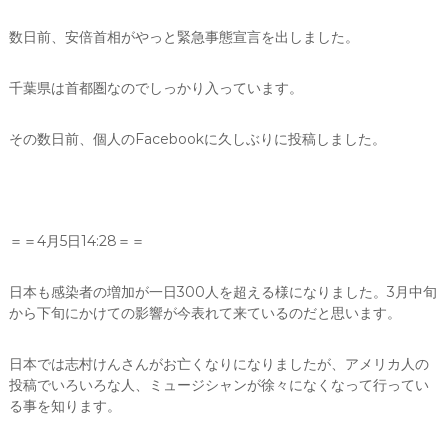
I
Z
数日前、安倍首相がやっと緊急事態宣言を出しました。
E
（
具
千葉県は首都圏なのでしっかり入っています。
現
化
その数日前、個人のFacebookに久しぶりに投稿しました。
）
し
て
く
だ
さ
＝＝4月5日14:28＝＝
い
日本も感染者の増加が一日300人を超える様になりました。3月中旬
から下旬にかけての影響が今表れて来ているのだと思います。
日本では志村けんさんがお亡くなりになりましたが、アメリカ人の
投稿でいろいろな人、ミュージシャンが徐々になくなって行ってい
る事を知ります。