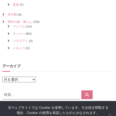
音楽
(7)
未分類
(6)
海外の旅・暮らし
(125)
アメリカ
(24)
キューバ
(89)
パラグアイ
(5)
メキシコ
(9)
アーカイブ
ア
ー
カ
検
検
イ
索
索
ブ
対
当ウェブサイトでは Cookie を使用しています。引き続き閲覧する
象
場合、Cookie の使用を承諾したものとみなされます。
:
Copyright © 2026
アロマで感情解放｜クリスタライズ
All rights reserved.