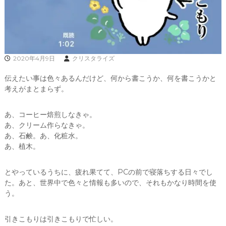
、
あ
な
た
ら
し
2020年4月9日
クリスタライズ
く
輝
伝えたい事は色々あるんだけど、何から書こうか、何を書こうかと
き
、
考えがまとまらず。
創
造
あ、コーヒー焙煎しなきゃ。
的
な
あ、クリーム作らなきゃ。
人
あ、石鹸。あ、化粧水。
生
あ、植木。
を
C
R
とやっているうちに、疲れ果てて、PCの前で寝落ちする日々でし
Y
た。あと、世界中で色々と情報も多いので、それもかなり時間を使
S
う。
T
A
L
引きこもりは引きこもりで忙しい。
L