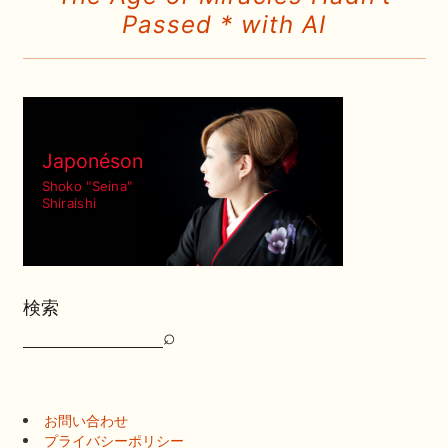
Passed * with AI
Japonéson
Shoko "Seina"
Shiraishi
検索
⌕
検
索
お問い合わせ
プライバシーポリシー