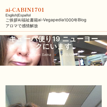
ai-CABIN1701
English
|
Español
ai-Vegapedia
Blog
ご挨拶
AI福祉
書籍
1000年
アロマで感情解放
キューバ便り19 ニューヨー
クにいます
Captain Seina
•
2015/06/15