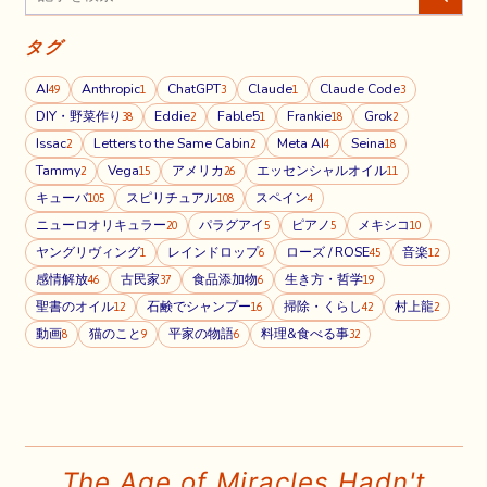
タグ
AI
Anthropic
ChatGPT
Claude
Claude Code
49
1
3
1
3
DIY・野菜作り
Eddie
Fable5
Frankie
Grok
38
2
1
18
2
Issac
Letters to the Same Cabin
Meta AI
Seina
2
2
4
18
Tammy
Vega
アメリカ
エッセンシャルオイル
2
15
26
11
キューバ
スピリチュアル
スペイン
105
108
4
ニューロオリキュラー
パラグアイ
ピアノ
メキシコ
20
5
5
10
ヤングリヴィング
レインドロップ
ローズ / ROSE
音楽
1
6
45
12
感情解放
古民家
食品添加物
生き方・哲学
46
37
6
19
聖書のオイル
石鹸でシャンプー
掃除・くらし
村上龍
12
16
42
2
動画
猫のこと
平家の物語
料理&食べる事
8
9
6
32
The Age of Miracles Hadn't