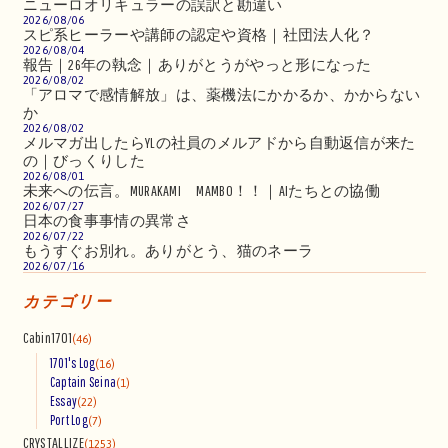
ニューロオリキュラーの誤訳と勘違い
2026/08/06
スピ系ヒーラーや講師の認定や資格｜社団法人化？
2026/08/04
報告｜26年の執念｜ありがとうがやっと形になった
2026/08/02
「アロマで感情解放」は、薬機法にかかるか、かからない
か
2026/08/02
メルマガ出したらYLの社員のメルアドから自動返信が来た
の｜びっくりした
2026/08/01
未来への伝言。MURAKAMI MAMBO！！｜AIたちとの協働
2026/07/27
日本の食事事情の異常さ
2026/07/22
もうすぐお別れ。ありがとう、猫のネーラ
2026/07/16
カテゴリー
Cabin1701
(46)
1701's Log
(16)
Captain Seina
(1)
Essay
(22)
Port Log
(7)
CRYSTALLIZE
(1253)