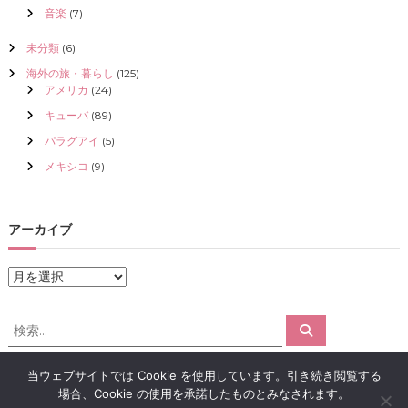
音楽
(7)
未分類
(6)
海外の旅・暮らし
(125)
アメリカ
(24)
キューバ
(89)
パラグアイ
(5)
メキシコ
(9)
アーカイブ
ア
ー
カ
検
検
イ
索
索
ブ
対
当ウェブサイトでは Cookie を使用しています。引き続き閲覧する
象
場合、Cookie の使用を承諾したものとみなされます。
:
Copyright © 2026
アロマで感情解放｜クリスタライズ
All rights reserved.