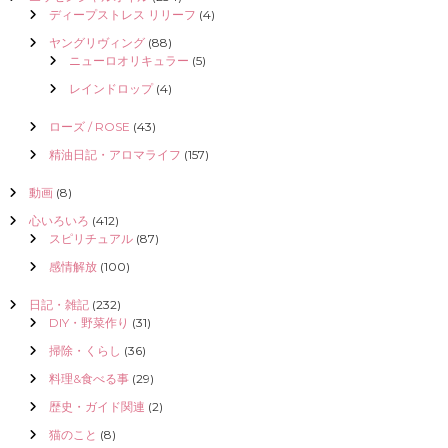
ディープストレス リリーフ
(4)
ヤングリヴィング
(88)
ニューロオリキュラー
(5)
レインドロップ
(4)
ローズ / ROSE
(43)
精油日記・アロマライフ
(157)
動画
(8)
心いろいろ
(412)
スピリチュアル
(87)
感情解放
(100)
日記・雑記
(232)
DIY・野菜作り
(31)
掃除・くらし
(36)
料理&食べる事
(29)
歴史・ガイド関連
(2)
猫のこと
(8)