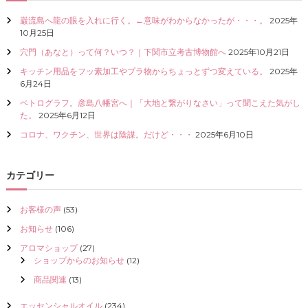
I
巌流島へ龍の眼を入れに行く。←意味がわからなかったが・・・。
2025年
Z
10月25日
E
（
穴門（あなと）って何？いつ？｜下関市立考古博物館へ
2025年10月21日
具
キッチン用品をフッ素加工やプラ物からちょっとずつ変えている。
2025年
現
6月24日
化
）
ペトログラフ。彦島八幡宮へ｜「大地と繋がりなさい」って聞こえた気がし
し
た。
2025年6月12日
て
く
コロナ、ワクチン、世界は陰謀。だけど・・・
2025年6月10日
だ
さ
い
カテゴリー
お客様の声
(53)
お知らせ
(106)
アロマショップ
(27)
ショップからのお知らせ
(12)
商品関連
(13)
エッセンシャルオイル
(234)