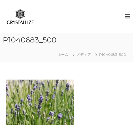
コ
ン
ア
あ
な
テ
ロ
た
ン
マ
の
ツ
で
本
へ
質
感
P1040683_500
ス
を
情
キ
C
解
R
ッ
ホーム
メディア
P1040683_500
Y
プ
放
S
｜
T
ク
A
L
リ
L
ス
I
タ
Z
E
ラ
（
イ
結
ズ
晶
化
）
し