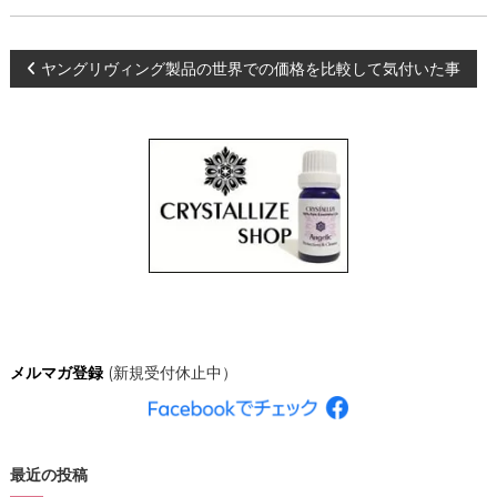
、
あ
な
投
ヤングリヴィング製品の世界での価格を比較して気付いた事
た
ら
稿
し
く
輝
ナ
き
、
ビ
創
造
的
ゲ
な
人
ー
生
を
C
シ
メルマガ登録
(新規受付休止中）
R
Y
ョ
S
T
A
ン
最近の投稿
L
L