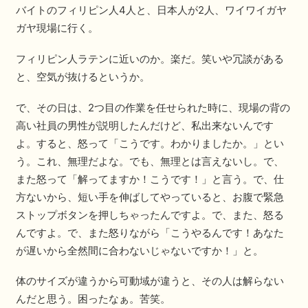
バイトのフィリピン人4人と、日本人が2人、ワイワイガヤ
ガヤ現場に行く。
フィリピン人ラテンに近いのか。楽だ。笑いや冗談がある
と、空気が抜けるというか。
で、その日は、2つ目の作業を任せられた時に、現場の背の
高い社員の男性が説明したんだけど、私出来ないんです
よ。すると、怒って「こうです。わかりましたか。」とい
う。これ、無理だよな。でも、無理とは言えないし。で、
また怒って「解ってますか！こうです！」と言う。で、仕
方ないから、短い手を伸ばしてやっていると、お腹で緊急
ストップボタンを押しちゃったんですよ。で、また、怒る
んですよ。で、また怒りながら「こうやるんです！あなた
が遅いから全然間に合わないじゃないですか！」と。
体のサイズが違うから可動域が違うと、その人は解らない
んだと思う。困ったなぁ。苦笑。