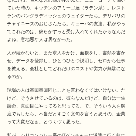
ていた時の、キッチンのアミーゴ達（ラテン系）。レスト
ランのバングラディッシュのウェイターたち。デリバリの
チャイニーズのおじさんたち。キューバの友達。私がやっ
てこれたのは、彼らがすっと受け入れてくれたからなんだ
よね。意地悪な人は居なかった。
人が続かないと、また求人をかけ、面接をし、書類を書か
せ、データを登録し、ひとつひとつ説明し、ゼロから仕事
を教える。会社としてどれだけのコストや労力が無駄にな
るのか。
現場の人は毎回毎回同じことを言わなくてはいけない。だ
けど、そうさせているのは、彼らなんだけど、自分は一生
懸命、真面目にやってると思ってる。で、そういう人を解
雇でもしたら、不当だとすごく文句を言うと思うの。企業
って大変だなぁ。とつくづく思った。
私が、シリコンバレー系のITベンチャーに派遣に行く前に