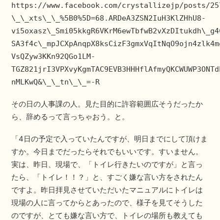
https://www.facebook.com/crystallizejp/posts/25
\_\_xts\_\_%5B0%5D=68.ARDeA3ZSN2IuH3KlZHhU8-
vi5oxasz\_Smi05kkgR6VKrM6ewTbfwB2vXzDItukdh\_g4
SA3f4c\_mpJCXpAnqpX8ksCizF3gmxVqItNqO9ojn4zlk4m
VsQZyw3KKn92QGo1LM-
TGZ821jrI3VPXvyKgmTAC9EVB3HHHflAfmyQKCWUWP3ONTd
nMLKwQ&\_\_tn\_\_=-R
その日の人事課の人。見た目的に許容範囲広そうだったか
ら、辞めるって言っちゃおう。と。
「4日の予定で入っていたんですが、明日までにして頂けま
すか。今日までだったらそれでもいいです。すいません。
実は、昨日、現場で、「トイレ行きたいのですが」と言っ
たら、「トイレ！！？」と、すごく嫌な言い方をされたん
ですよ。昨日拝見させていただいたマニュアルにトイレは
現場の人に言ってからとあったので、様子を見てそうした
のですが、とても嫌な言い方で、トイレの場所も教えても