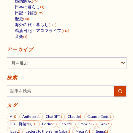
感情解放
(76)
日本の暮らし
(3)
日記・雑記
(196)
歴史
(30)
海外の旅・暮らし
(112)
精油日記・アロマライフ
(116)
音楽
(1)
アーカイブ
検索
タグ
AI
Anthropic
ChatGPT
Claude
Claude Code
49
1
3
1
3
DIY・野菜作り
Eddie
Fable5
Frankie
Grok
38
2
1
18
2
Issac
Letters to the Same Cabin
Meta AI
Seina
2
2
4
18