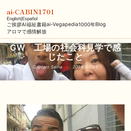
ai-CABIN1701
English
|
Español
ai-Vegapedia
Blog
ご挨拶
AI福祉
書籍
1000年
アロマで感情解放
GW 工場の社会科見学で感
じたこと
Captain Seina
•
2019/05/05