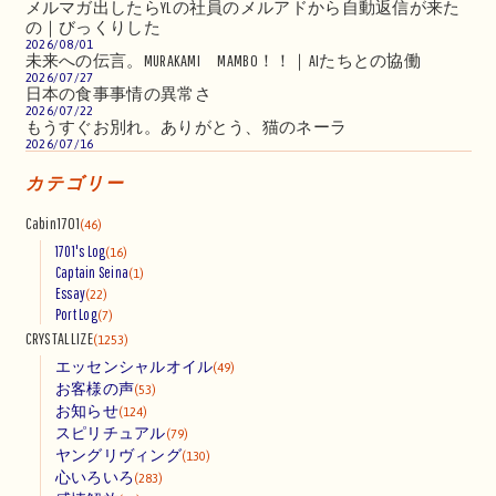
メルマガ出したらYLの社員のメルアドから自動返信が来た
の｜びっくりした
2026/08/01
未来への伝言。MURAKAMI MAMBO！！｜AIたちとの協働
2026/07/27
日本の食事事情の異常さ
2026/07/22
もうすぐお別れ。ありがとう、猫のネーラ
2026/07/16
カテゴリー
Cabin1701
(46)
1701's Log
(16)
Captain Seina
(1)
Essay
(22)
Port Log
(7)
CRYSTALLIZE
(1253)
エッセンシャルオイル
(49)
お客様の声
(53)
お知らせ
(124)
スピリチュアル
(79)
ヤングリヴィング
(130)
心いろいろ
(283)