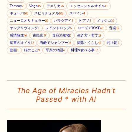
Tammy
Vega
アメリカ
エッセンシャルオイル
2
15
26
11
キューバ
スピリチュアル
スペイン
105
108
4
ニューロオリキュラー
パラグアイ
ピアノ
メキシコ
20
5
5
10
ヤングリヴィング
レインドロップ
ローズ / ROSE
音楽
1
6
45
12
感情解放
古民家
食品添加物
生き方・哲学
46
37
6
19
聖書のオイル
石鹸でシャンプー
掃除・くらし
村上龍
12
16
42
2
動画
猫のこと
平家の物語
料理&食べる事
8
9
6
32
The Age of Miracles Hadn't
Passed * with AI