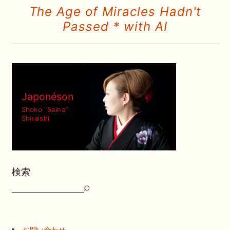
The Age of Miracles Hadn't
Passed * with AI
Japonéson
Shoko "Seina"
Shiraishi
検索
⌕
検
索
お問い合わせ