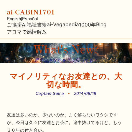
ai-CABIN1701
English
|
Español
ai-Vegapedia
Blog
ご挨拶
AI福祉
書籍
1000年
アロマで感情解放
What's New?
世界はあなたをどう扱ってる？
マイノリティなお友達との、大
切な時間。
Captain Seina
•
2014/08/18
友達は多いのか、少ないのか、よく解らないワタシです
が、今日は久々に友達とお茶に。途中抜けてるけど、もう
３０年の付き合い。