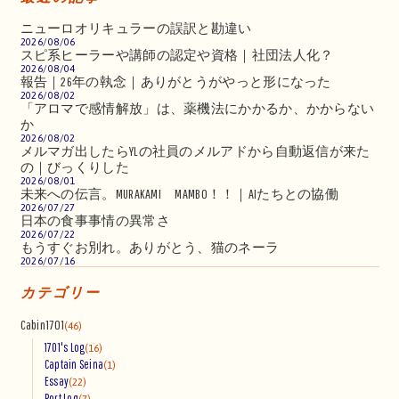
ニューロオリキュラーの誤訳と勘違い
2026/08/06
スピ系ヒーラーや講師の認定や資格｜社団法人化？
2026/08/04
報告｜26年の執念｜ありがとうがやっと形になった
2026/08/02
「アロマで感情解放」は、薬機法にかかるか、かからない
か
2026/08/02
メルマガ出したらYLの社員のメルアドから自動返信が来た
の｜びっくりした
2026/08/01
未来への伝言。MURAKAMI MAMBO！！｜AIたちとの協働
2026/07/27
日本の食事事情の異常さ
2026/07/22
もうすぐお別れ。ありがとう、猫のネーラ
2026/07/16
カテゴリー
Cabin1701
(46)
1701's Log
(16)
Captain Seina
(1)
Essay
(22)
Port Log
(7)