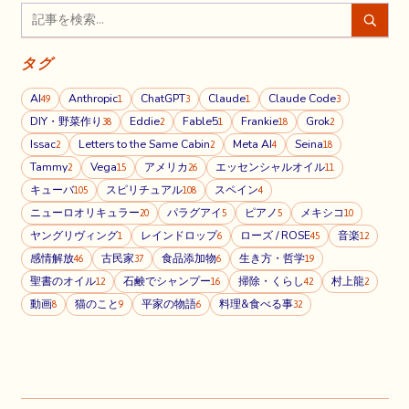
タグ
AI
Anthropic
ChatGPT
Claude
Claude Code
49
1
3
1
3
DIY・野菜作り
Eddie
Fable5
Frankie
Grok
38
2
1
18
2
Issac
Letters to the Same Cabin
Meta AI
Seina
2
2
4
18
Tammy
Vega
アメリカ
エッセンシャルオイル
2
15
26
11
キューバ
スピリチュアル
スペイン
105
108
4
ニューロオリキュラー
パラグアイ
ピアノ
メキシコ
20
5
5
10
ヤングリヴィング
レインドロップ
ローズ / ROSE
音楽
1
6
45
12
感情解放
古民家
食品添加物
生き方・哲学
46
37
6
19
聖書のオイル
石鹸でシャンプー
掃除・くらし
村上龍
12
16
42
2
動画
猫のこと
平家の物語
料理&食べる事
8
9
6
32