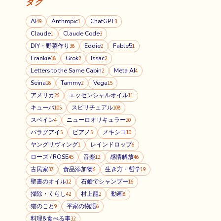
タグ
AI
Anthropic
ChatGPT
49
1
3
Claude
Claude Code
1
3
DIY・野菜作り
Eddie
Fable5
38
2
1
Frankie
Grok
Issac
18
2
2
Letters to the Same Cabin
Meta AI
2
4
Seina
Tammy
Vega
18
2
15
アメリカ
エッセンシャルオイル
26
11
キューバ
スピリチュアル
105
108
スペイン
ニューロオリキュラー
4
20
パラグアイ
ピアノ
メキシコ
5
5
10
ヤングリヴィング
レインドロップ
1
6
ローズ / ROSE
音楽
感情解放
45
12
46
古民家
食品添加物
生き方・哲学
37
6
19
聖書のオイル
石鹸でシャンプー
12
16
掃除・くらし
村上龍
動画
42
2
8
猫のこと
平家の物語
9
6
料理&食べる事
32