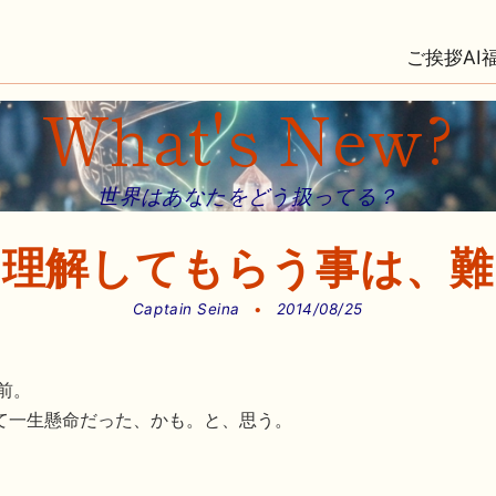
ご挨拶
AI
What's New?
世界はあなたをどう扱ってる？
に理解してもらう事は、難
Captain Seina
•
2014/08/25
前。
て一生懸命だった、かも。と、思う。