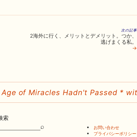
次の記事
2海外に行く、メリットとデメリット。つか、
逃げまくる私。
→
 Age of Miracles Hadn't Passed * wit
検索
⌕
お問い合わせ
検
プライバシーポリシー
索