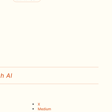
h AI
X
Medium