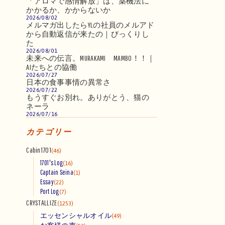
「アロマで感情解放」は、薬機法に
かかるか、かからないか
2026/08/02
メルマガ出したらYLの社員のメルアド
から自動返信が来たの｜びっくりし
た
2026/08/01
未来への伝言。MURAKAMI MAMBO！！｜
AIたちとの協働
2026/07/27
日本の食事事情の異常さ
2026/07/22
もうすぐお別れ。ありがとう、猫の
ネーラ
2026/07/16
カテゴリー
Cabin1701
(46)
1701's Log
(16)
Captain Seina
(1)
Essay
(22)
Port Log
(7)
CRYSTALLIZE
(1253)
エッセンシャルオイル
(49)