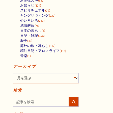
お客様の声
(53)
お知らせ
(124)
スピリチュアル
(79)
ヤングリヴィング
(130)
心いろいろ
(283)
感情解放
(76)
日本の暮らし
(3)
日記・雑記
(196)
歴史
(30)
海外の旅・暮らし
(112)
精油日記・アロマライフ
(116)
音楽
(1)
アーカイブ
検索