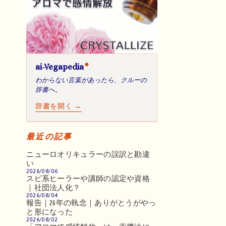
ai-Vegapedia
*
わからない言葉があったら、クルーの
辞書へ。
辞書を開く →
最近の記事
ニューロオリキュラーの誤訳と勘違
い
2026/08/06
スピ系ヒーラーや講師の認定や資格
｜社団法人化？
2026/08/04
報告｜26年の執念｜ありがとうがやっ
と形になった
2026/08/02