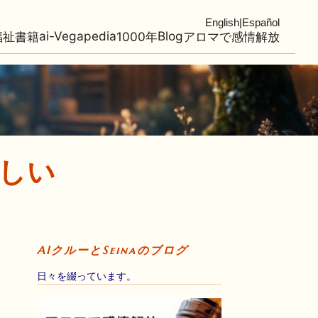
English
|
Español
ai-Vegapedia
Blog
福祉
書籍
1000年
アロマで感情解放
しい
AIクルーとSeinaのブログ
日々を綴っています。