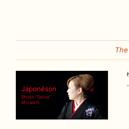
The
Japonéson
Shoko "Seina"
Shiraishi