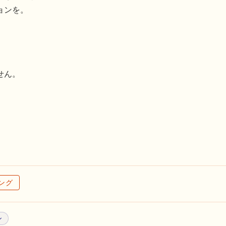
ョンを。
せん。
ング
ル