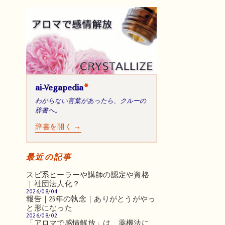
ai-Vegapedia
*
わからない言葉があったら、クルーの
辞書へ。
辞書を開く →
最近の記事
スピ系ヒーラーや講師の認定や資格
｜社団法人化？
2026/08/04
報告｜26年の執念｜ありがとうがやっ
と形になった
2026/08/02
「アロマで感情解放」は、薬機法に