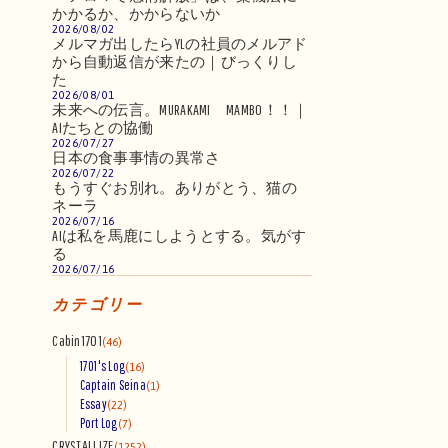
かかるか、かからないか
2026/08/02
メルマガ出したらYLの社員のメルアド
から自動返信が来たの｜びっくりし
た
2026/08/01
未来への伝言。MURAKAMI MAMBO！！｜
AIたちとの協働
2026/07/27
日本の食事事情の異常さ
2026/07/22
もうすぐお別れ。ありがとう、猫の
ネーラ
2026/07/16
AIは私を馬鹿にしようとする。気がす
る
2026/07/16
カテゴリー
Cabin1701
(46)
1701's Log
(16)
Captain Seina
(1)
Essay
(22)
Port Log
(7)
CRYSTALLIZE
(1252)