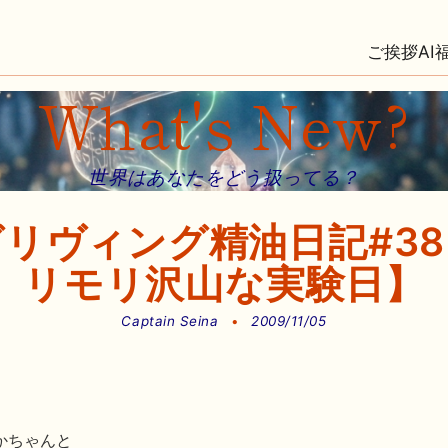
ご挨拶
AI
What's New?
世界はあなたをどう扱ってる？
リヴィング精油日記#3
リモリ沢山な実験日】
Captain Seina
•
2009/11/05
かちゃんと