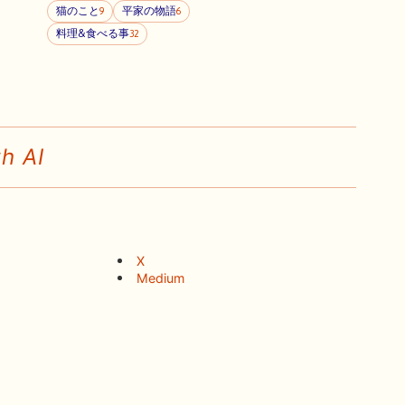
猫のこと
平家の物語
9
6
料理&食べる事
32
h AI
X
Medium