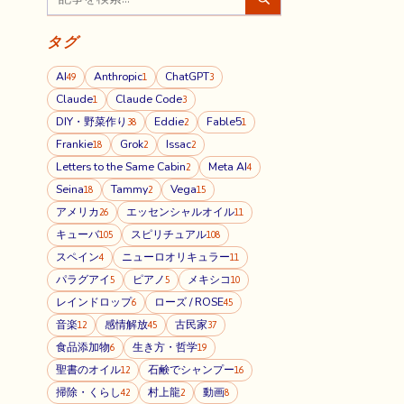
タグ
AI
Anthropic
ChatGPT
49
1
3
Claude
Claude Code
1
3
DIY・野菜作り
Eddie
Fable5
38
2
1
Frankie
Grok
Issac
18
2
2
Letters to the Same Cabin
Meta AI
2
4
Seina
Tammy
Vega
18
2
15
アメリカ
エッセンシャルオイル
26
11
キューバ
スピリチュアル
105
108
スペイン
ニューロオリキュラー
4
11
パラグアイ
ピアノ
メキシコ
5
5
10
レインドロップ
ローズ / ROSE
6
45
音楽
感情解放
古民家
12
45
37
食品添加物
生き方・哲学
6
19
聖書のオイル
石鹸でシャンプー
12
16
掃除・くらし
村上龍
動画
42
2
8