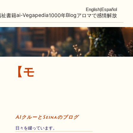
English
|
Español
ai-Vegapedia
Blog
福祉
書籍
1000年
アロマで感情解放
8 【モ
AIクルーとSeinaのブログ
日々を綴っています。