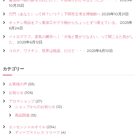
I
10月25日
Z
穴門（あなと）って何？いつ？｜下関市立考古博物館へ
2025年10月21日
E
（
キッチン用品をフッ素加工やプラ物からちょっとずつ変えている。
2025年
具
6月24日
現
ペトログラフ。彦島八幡宮へ｜「大地と繋がりなさい」って聞こえた気がし
化
た。
2025年6月12日
）
し
コロナ、ワクチン、世界は陰謀。だけど・・・
2025年6月10日
て
く
だ
カテゴリー
さ
い
お客様の声
(53)
お知らせ
(106)
アロマショップ
(27)
ショップからのお知らせ
(12)
商品関連
(13)
エッセンシャルオイル
(234)
ディープストレス リリーフ
(4)