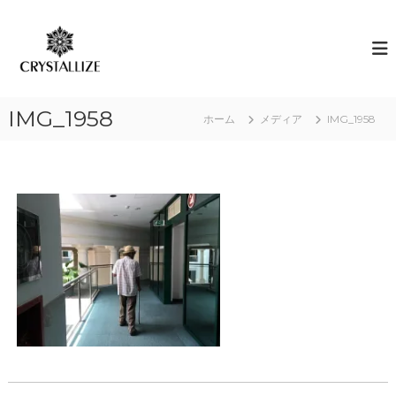
コ
ン
ア
あ
な
テ
ロ
た
ン
マ
の
ツ
で
本
へ
質
感
IMG_1958
ス
ホーム
メディア
IMG_1958
を
情
キ
C
解
R
ッ
Y
プ
放
S
｜
T
ク
A
L
リ
L
ス
I
タ
Z
E
ラ
（
イ
結
ズ
晶
化
）
し