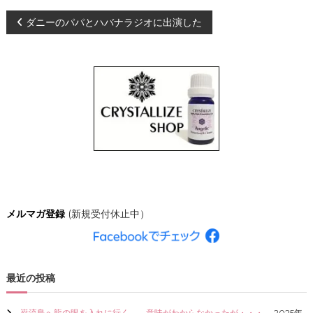
、
投
ダニーのパパとハバナラジオに出演した
あ
な
た
稿
ら
し
ナ
く
輝
き
ビ
、
創
ゲ
造
的
な
ー
人
生
シ
を
メルマガ登録
(新規受付休止中）
C
R
ョ
Y
S
ン
T
最近の投稿
A
L
L
巌流島へ龍の眼を入れに行く。←意味がわからなかったが・・・。
2025年