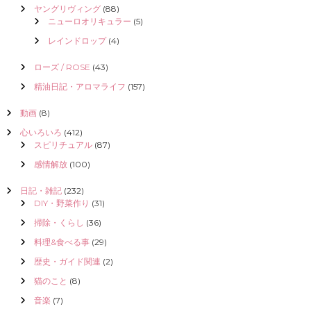
ヤングリヴィング
(88)
ニューロオリキュラー
(5)
レインドロップ
(4)
ローズ / ROSE
(43)
精油日記・アロマライフ
(157)
動画
(8)
心いろいろ
(412)
スピリチュアル
(87)
感情解放
(100)
日記・雑記
(232)
DIY・野菜作り
(31)
掃除・くらし
(36)
料理&食べる事
(29)
歴史・ガイド関連
(2)
猫のこと
(8)
音楽
(7)