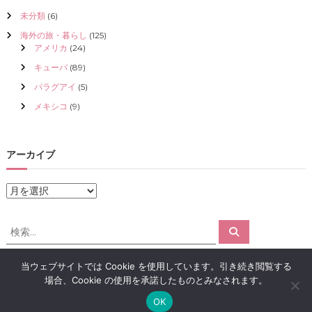
未分類
(6)
海外の旅・暮らし
(125)
アメリカ
(24)
キューバ
(89)
パラグアイ
(5)
メキシコ
(9)
アーカイブ
ア
ー
カ
検
検
イ
索
索
ブ
対
当ウェブサイトでは Cookie を使用しています。引き続き閲覧する
象
場合、Cookie の使用を承諾したものとみなされます。
:
Copyright © 2026
アロマで感情解放｜クリスタライズ
All rights reserved.
OK
Theme:
Flash
by ThemeGrill. Powered by
WordPress