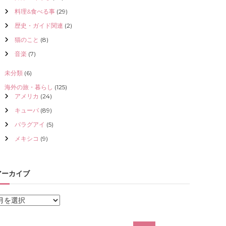
料理&食べる事
(29)
歴史・ガイド関連
(2)
猫のこと
(8)
音楽
(7)
未分類
(6)
海外の旅・暮らし
(125)
アメリカ
(24)
キューバ
(89)
パラグアイ
(5)
メキシコ
(9)
アーカイブ
ア
ー
カ
検