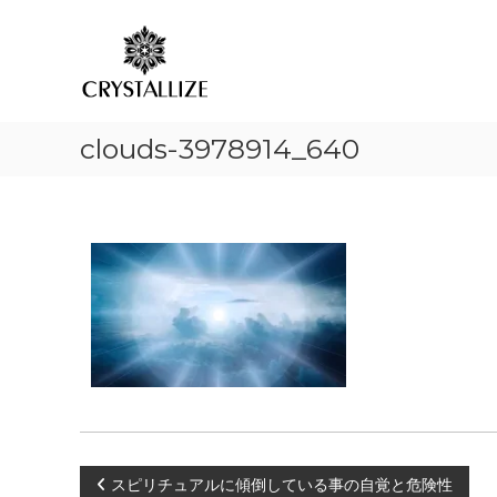
ア
コ
あ
ン
ロ
な
テ
た
マ
ン
の
で
ツ
本
感
へ
質
情
clouds-3978914_640
ス
を
解
キ
C
放
ッ
R
プ
｜
Y
S
ク
T
リ
A
ス
L
タ
L
ラ
I
イ
Z
ズ
E
（
結
晶
投
スピリチュアルに傾倒している事の自覚と危険性