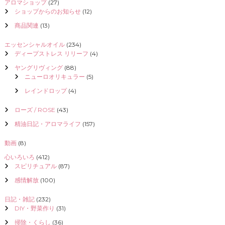
アロマショップ
(27)
ショップからのお知らせ
(12)
商品関連
(13)
エッセンシャルオイル
(234)
ディープストレス リリーフ
(4)
ヤングリヴィング
(88)
ニューロオリキュラー
(5)
レインドロップ
(4)
ローズ / ROSE
(43)
精油日記・アロマライフ
(157)
動画
(8)
心いろいろ
(412)
スピリチュアル
(87)
感情解放
(100)
日記・雑記
(232)
DIY・野菜作り
(31)
掃除・くらし
(36)