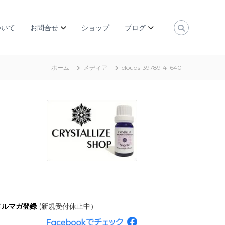
ついて
お問合せ
ショップ
ブログ
ホーム
メディア
clouds-3978914_640
メルマガ登録
(新規受付休止中）