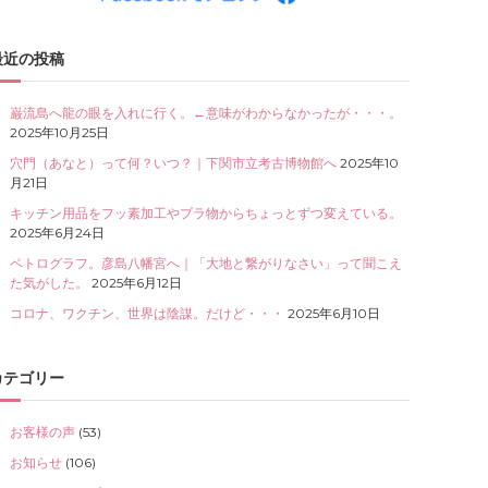
最近の投稿
巌流島へ龍の眼を入れに行く。←意味がわからなかったが・・・。
2025年10月25日
穴門（あなと）って何？いつ？｜下関市立考古博物館へ
2025年10
月21日
キッチン用品をフッ素加工やプラ物からちょっとずつ変えている。
2025年6月24日
ペトログラフ。彦島八幡宮へ｜「大地と繋がりなさい」って聞こえ
た気がした。
2025年6月12日
コロナ、ワクチン、世界は陰謀。だけど・・・
2025年6月10日
カテゴリー
お客様の声
(53)
お知らせ
(106)