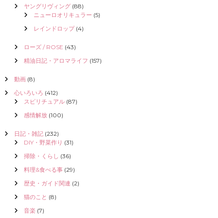
ヤングリヴィング
(88)
ニューロオリキュラー
(5)
レインドロップ
(4)
ローズ / ROSE
(43)
精油日記・アロマライフ
(157)
動画
(8)
心いろいろ
(412)
スピリチュアル
(87)
感情解放
(100)
日記・雑記
(232)
DIY・野菜作り
(31)
掃除・くらし
(36)
料理&食べる事
(29)
歴史・ガイド関連
(2)
猫のこと
(8)
音楽
(7)