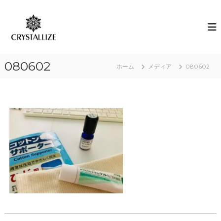
コ
ン
ア
あ
な
テ
ロ
た
ン
マ
の
ツ
で
本
へ
質
感
080602
ス
ホーム
メディア
080602
を
情
キ
C
解
R
ッ
Y
プ
放
S
｜
T
ク
A
L
リ
L
ス
I
タ
Z
E
ラ
（
イ
結
ズ
晶
化
）
し