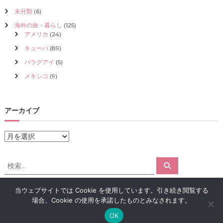
未分類
(6)
海外の旅・暮らし
(125)
アメリカ
(24)
キューバ
(89)
パラグアイ
(5)
メキシコ
(9)
アーカイブ
ア
ー
カ
検
検
イ
索
索
ブ
対
当ウェブサイトでは Cookie を使用しています。引き続き閲覧する
象
場合、Cookie の使用を承諾したものとみなされます。
:
Copyright © 2026
アロマで感情解放｜クリスタライズ
All rights reserved.
OK
Theme:
Flash
by ThemeGrill. Powered by
WordPress