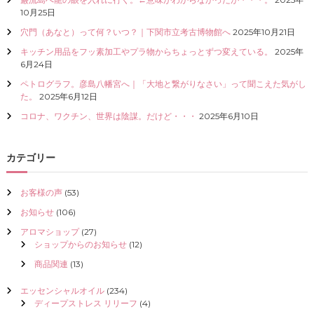
I
10月25日
Z
穴門（あなと）って何？いつ？｜下関市立考古博物館へ
2025年10月21日
E
（
キッチン用品をフッ素加工やプラ物からちょっとずつ変えている。
2025年
具
6月24日
現
ペトログラフ。彦島八幡宮へ｜「大地と繋がりなさい」って聞こえた気がし
化
た。
2025年6月12日
）
し
コロナ、ワクチン、世界は陰謀。だけど・・・
2025年6月10日
て
く
だ
カテゴリー
さ
い
お客様の声
(53)
お知らせ
(106)
アロマショップ
(27)
ショップからのお知らせ
(12)
商品関連
(13)
エッセンシャルオイル
(234)
ディープストレス リリーフ
(4)