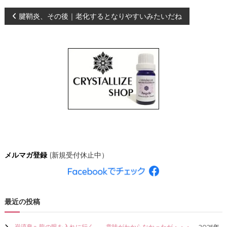
、
投
腱鞘炎、その後｜老化するとなりやすいみたいだね
あ
な
た
稿
ら
し
ナ
く
輝
き
ビ
、
創
ゲ
造
的
な
ー
人
生
シ
を
メルマガ登録
(新規受付休止中）
C
R
ョ
Y
S
ン
T
最近の投稿
A
L
L
巌流島へ龍の眼を入れに行く。←意味がわからなかったが・・・。
2025年