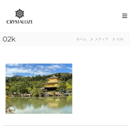
コ
ン
ア
あ
な
テ
ロ
た
ン
マ
の
ツ
で
本
へ
質
感
02k
ス
ホーム
メディア
02k
を
情
キ
C
解
R
ッ
Y
プ
放
S
｜
T
ク
A
L
リ
L
ス
I
タ
Z
E
ラ
（
イ
結
ズ
晶
化
）
し