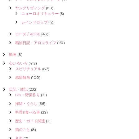
ヤングリヴィング
(88)
ニューロオリキュラー
(5)
レインドロップ
(4)
ローズ / ROSE
(43)
精油日記・アロマライフ
(157)
動画
(8)
心いろいろ
(412)
スピリチュアル
(87)
感情解放
(100)
日記・雑記
(232)
DIY・野菜作り
(31)
掃除・くらし
(36)
料理&食べる事
(29)
歴史・ガイド関連
(2)
猫のこと
(8)
音楽
(7)