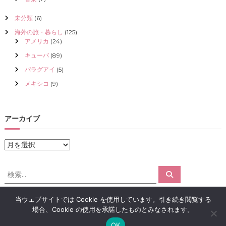
未分類
(6)
海外の旅・暮らし
(125)
アメリカ
(24)
キューバ
(89)
パラグアイ
(5)
メキシコ
(9)
アーカイブ
ア
ー
カ
検
検
イ
索
索
ブ
対
当ウェブサイトでは Cookie を使用しています。引き続き閲覧する
象
場合、Cookie の使用を承諾したものとみなされます。
:
Copyright © 2026
アロマで感情解放｜クリスタライズ
All rights reserved.
OK
Theme:
Flash
by ThemeGrill. Powered by
WordPress