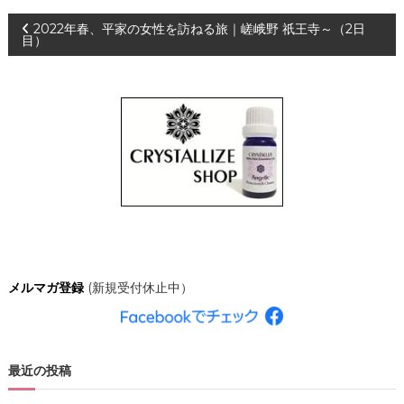
、
投
2022年春、平家の女性を訪ねる旅｜嵯峨野 祇王寺～（2日
あ
目）
な
た
稿
ら
し
ナ
く
輝
き
ビ
、
創
ゲ
造
的
な
ー
人
生
シ
を
メルマガ登録
(新規受付休止中）
C
R
ョ
Y
S
ン
T
A
最近の投稿
L
L