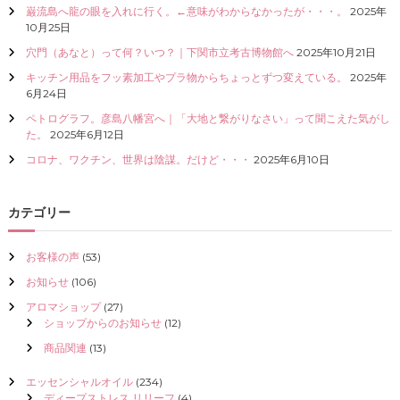
巌流島へ龍の眼を入れに行く。←意味がわからなかったが・・・。
2025年
I
10月25日
Z
E
穴門（あなと）って何？いつ？｜下関市立考古博物館へ
2025年10月21日
（
具
キッチン用品をフッ素加工やプラ物からちょっとずつ変えている。
2025年
現
6月24日
化
ペトログラフ。彦島八幡宮へ｜「大地と繋がりなさい」って聞こえた気がし
）
た。
2025年6月12日
し
て
コロナ、ワクチン、世界は陰謀。だけど・・・
2025年6月10日
く
だ
さ
カテゴリー
い
お客様の声
(53)
お知らせ
(106)
アロマショップ
(27)
ショップからのお知らせ
(12)
商品関連
(13)
エッセンシャルオイル
(234)
ディープストレス リリーフ
(4)