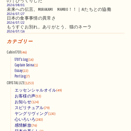
の｜びっくりした
2026/08/01
未来への伝言。MURAKAMI MAMBO！！｜AIたちとの協働
2026/07/27
日本の食事事情の異常さ
2026/07/22
もうすぐお別れ。ありがとう、猫のネーラ
2026/07/16
カテゴリー
Cabin1701
(46)
1701's Log
(16)
Captain Seina
(1)
Essay
(22)
Port Log
(7)
CRYSTALLIZE
(1253)
エッセンシャルオイル
(49)
お客様の声
(53)
お知らせ
(124)
スピリチュアル
(79)
ヤングリヴィング
(130)
心いろいろ
(283)
感情解放
(76)