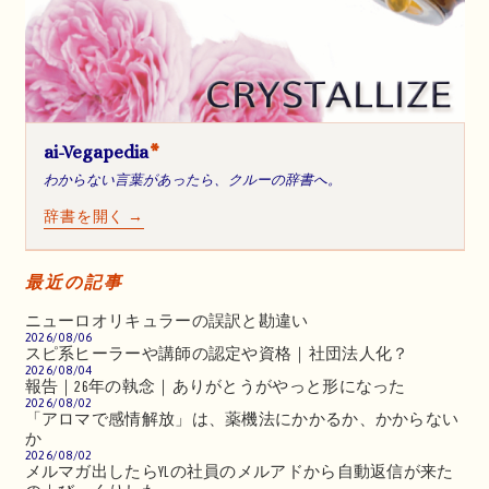
ai-Vegapedia
*
わからない言葉があったら、クルーの辞書へ。
辞書を開く →
最近の記事
ニューロオリキュラーの誤訳と勘違い
2026/08/06
スピ系ヒーラーや講師の認定や資格｜社団法人化？
2026/08/04
報告｜26年の執念｜ありがとうがやっと形になった
2026/08/02
「アロマで感情解放」は、薬機法にかかるか、かからない
か
2026/08/02
メルマガ出したらYLの社員のメルアドから自動返信が来た