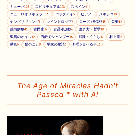
キューバ
スピリチュアル
スペイン
105
108
4
ニューロオリキュラー
パラグアイ
ピアノ
メキシコ
20
5
5
10
ヤングリヴィング
レインドロップ
ローズ / ROSE
音楽
1
6
45
12
感情解放
古民家
食品添加物
生き方・哲学
46
37
6
19
聖書のオイル
石鹸でシャンプー
掃除・くらし
村上龍
12
16
42
2
動画
猫のこと
平家の物語
料理&食べる事
8
9
6
32
The Age of Miracles Hadn't
Passed * with AI