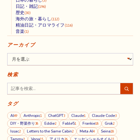
日本の暮らし
(3)
日記・雑記
(196)
歴史
(30)
海外の旅・暮らし
(112)
精油日記・アロマライフ
(116)
音楽
(1)
アーカイブ
検索
タグ
AI
Anthropic
ChatGPT
Claude
Claude Code
49
1
3
1
3
DIY・野菜作り
Eddie
Fable5
Frankie
Grok
38
2
1
18
2
Issac
Letters to the Same Cabin
Meta AI
Seina
2
2
4
18
Tammy
Vega
アメリカ
エッセンシャルオイル
2
15
26
11