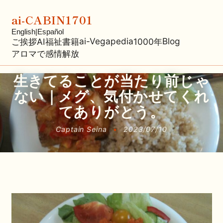
ai-CABIN1701
English
|
Español
ai-Vegapedia
Blog
ご挨拶
AI福祉
書籍
1000年
アロマで感情解放
生きてることが当たり前じゃ
ない｜メグ、気付かせてくれ
てありがとう。
Captain Seina
•
2023/07/10