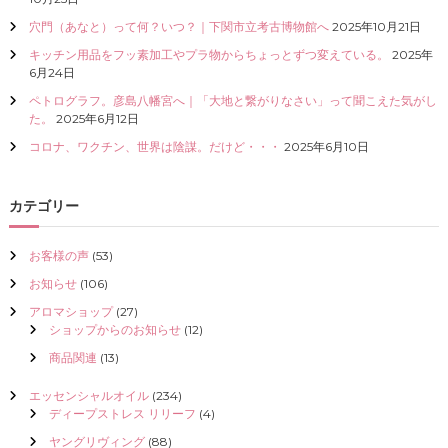
I
穴門（あなと）って何？いつ？｜下関市立考古博物館へ
2025年10月21日
Z
E
キッチン用品をフッ素加工やプラ物からちょっとずつ変えている。
2025年
（
6月24日
具
ペトログラフ。彦島八幡宮へ｜「大地と繋がりなさい」って聞こえた気がし
現
た。
2025年6月12日
化
）
コロナ、ワクチン、世界は陰謀。だけど・・・
2025年6月10日
し
て
く
カテゴリー
だ
さ
い
お客様の声
(53)
お知らせ
(106)
アロマショップ
(27)
ショップからのお知らせ
(12)
商品関連
(13)
エッセンシャルオイル
(234)
ディープストレス リリーフ
(4)
ヤングリヴィング
(88)