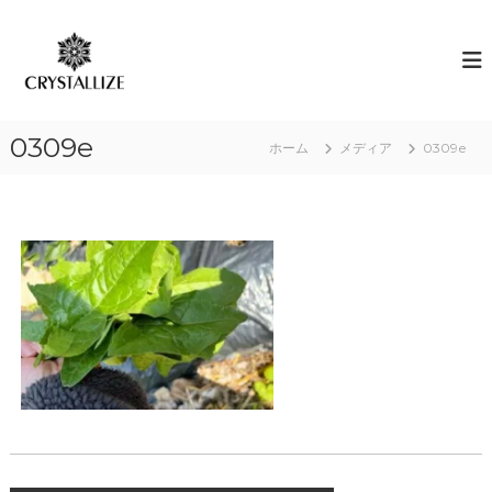
コ
ン
ア
あ
な
テ
ロ
た
ン
マ
の
ツ
で
本
へ
質
感
0309e
ス
ホーム
メディア
0309e
を
情
キ
C
解
R
ッ
Y
プ
放
S
｜
T
ク
A
L
リ
L
ス
I
タ
Z
E
ラ
（
イ
結
ズ
晶
化
）
し