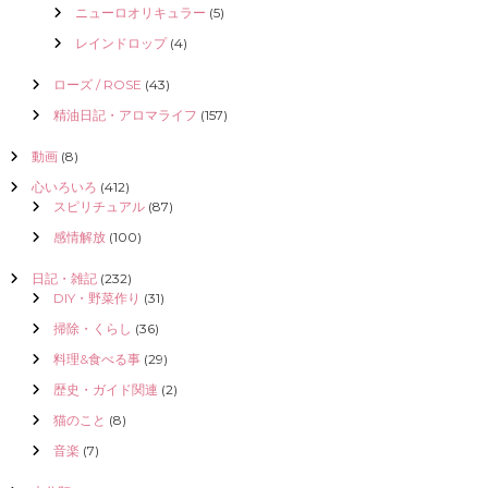
ニューロオリキュラー
(5)
レインドロップ
(4)
ローズ / ROSE
(43)
精油日記・アロマライフ
(157)
動画
(8)
心いろいろ
(412)
スピリチュアル
(87)
感情解放
(100)
日記・雑記
(232)
DIY・野菜作り
(31)
掃除・くらし
(36)
料理&食べる事
(29)
歴史・ガイド関連
(2)
猫のこと
(8)
音楽
(7)