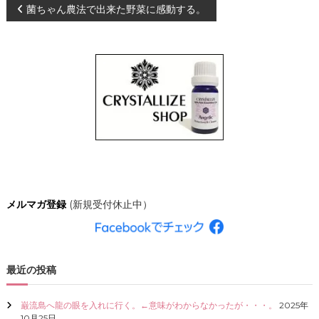
投
菌ちゃん農法で出来た野菜に感動する。
、
あ
な
稿
た
ら
ナ
し
く
輝
ビ
き
、
ゲ
創
造
的
ー
な
人
シ
生
メルマガ登録
(新規受付休止中）
を
C
ョ
R
Y
ン
S
最近の投稿
T
A
L
巌流島へ龍の眼を入れに行く。←意味がわからなかったが・・・。
2025年
L
10月25日