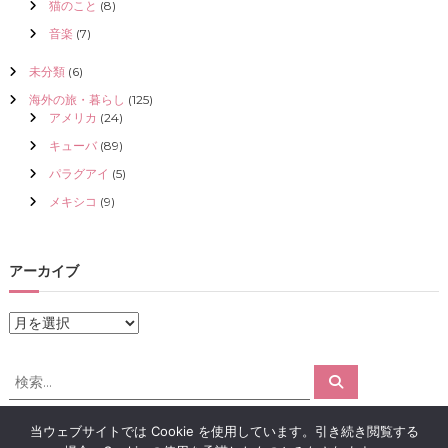
猫のこと
(8)
音楽
(7)
未分類
(6)
海外の旅・暮らし
(125)
アメリカ
(24)
キューバ
(89)
パラグアイ
(5)
メキシコ
(9)
アーカイブ
ア
ー
カ
検
検
イ
索
索
ブ
対
当ウェブサイトでは Cookie を使用しています。引き続き閲覧する
象