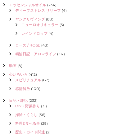
エッセンシャルオイル
(234)
ディープストレス リリーフ
(4)
ヤングリヴィング
(88)
ニューロオリキュラー
(5)
レインドロップ
(4)
ローズ / ROSE
(43)
精油日記・アロマライフ
(157)
動画
(8)
心いろいろ
(412)
スピリチュアル
(87)
感情解放
(100)
日記・雑記
(232)
DIY・野菜作り
(31)
掃除・くらし
(36)
料理&食べる事
(29)
歴史・ガイド関連
(2)