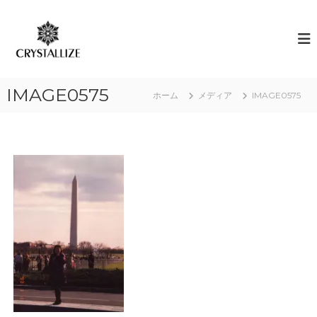
コ
ン
ア
あ
な
テ
ロ
た
ン
マ
の
ツ
で
本
へ
質
感
IMAGE0575
ス
ホーム
メディア
IMAGE0575
を
情
キ
C
解
R
ッ
Y
プ
放
S
｜
T
ク
A
L
リ
L
ス
I
タ
Z
E
ラ
（
イ
結
ズ
晶
化
）
し