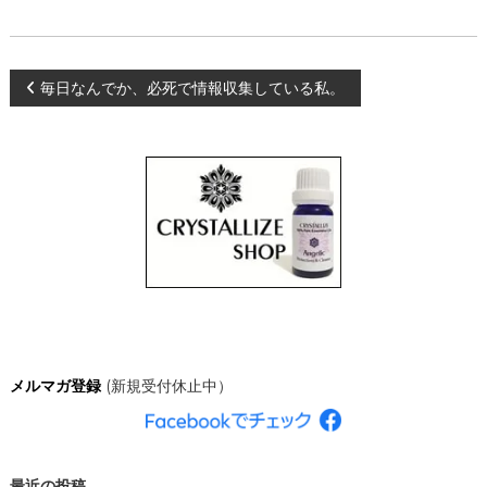
、
あ
な
た
投
毎日なんでか、必死で情報収集している私。
ら
し
稿
く
輝
き
ナ
、
創
ビ
造
的
な
ゲ
人
生
ー
を
C
R
シ
メルマガ登録
(新規受付休止中）
Y
S
ョ
T
A
L
ン
L
最近の投稿