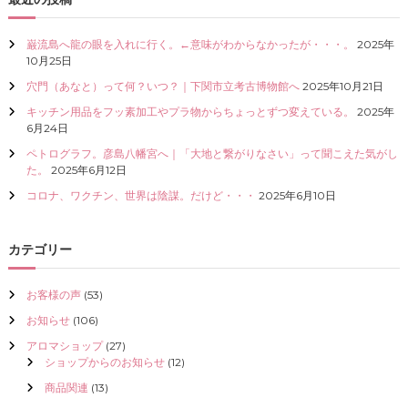
I
Z
巌流島へ龍の眼を入れに行く。←意味がわからなかったが・・・。
2025年
E
10月25日
（
具
穴門（あなと）って何？いつ？｜下関市立考古博物館へ
2025年10月21日
現
キッチン用品をフッ素加工やプラ物からちょっとずつ変えている。
2025年
化
6月24日
）
し
ペトログラフ。彦島八幡宮へ｜「大地と繋がりなさい」って聞こえた気がし
て
た。
2025年6月12日
く
だ
コロナ、ワクチン、世界は陰謀。だけど・・・
2025年6月10日
さ
い
カテゴリー
お客様の声
(53)
お知らせ
(106)
アロマショップ
(27)
ショップからのお知らせ
(12)
商品関連
(13)