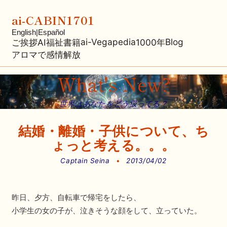
ai-CABIN1701
English
|
Español
ai-Vegapedia
Blog
ご挨拶
AI福祉
書籍
1000年
アロマで感情解放
What's New?
世界はあなたをどう扱ってる？
結婚・離婚・子供について、ち
ょっと考える。。。
Captain Seina
•
2013/04/02
昨日、夕方、自転車で帰宅をしたら、
小学生の女の子が、泣きそうな顔をして、立っていた。