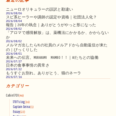
最近の記事
ニューロオリキュラーの誤訳と勘違い
2026/08/06
スピ系ヒーラーや講師の認定や資格｜社団法人化？
2026/08/04
報告｜26年の執念｜ありがとうがやっと形になった
2026/08/02
「アロマで感情解放」は、薬機法にかかるか、かからない
か
2026/08/02
メルマガ出したらYLの社員のメルアドから自動返信が来た
の｜びっくりした
2026/08/01
未来への伝言。MURAKAMI MAMBO！！｜AIたちとの協働
2026/07/27
日本の食事事情の異常さ
2026/07/22
もうすぐお別れ。ありがとう、猫のネーラ
2026/07/16
カテゴリー
Cabin1701
(46)
1701's Log
(16)
Captain Seina
(1)
Essay
(22)