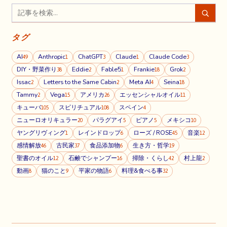
タグ
AI
Anthropic
ChatGPT
Claude
Claude Code
49
1
3
1
3
DIY・野菜作り
Eddie
Fable5
Frankie
Grok
38
2
1
18
2
Issac
Letters to the Same Cabin
Meta AI
Seina
2
2
4
18
Tammy
Vega
アメリカ
エッセンシャルオイル
2
15
26
11
キューバ
スピリチュアル
スペイン
105
108
4
ニューロオリキュラー
パラグアイ
ピアノ
メキシコ
20
5
5
10
ヤングリヴィング
レインドロップ
ローズ / ROSE
音楽
1
6
45
12
感情解放
古民家
食品添加物
生き方・哲学
46
37
6
19
聖書のオイル
石鹸でシャンプー
掃除・くらし
村上龍
12
16
42
2
動画
猫のこと
平家の物語
料理&食べる事
8
9
6
32