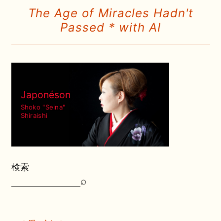
The Age of Miracles Hadn't
Passed * with AI
Japonéson
Shoko "Seina"
Shiraishi
検索
⌕
検
索