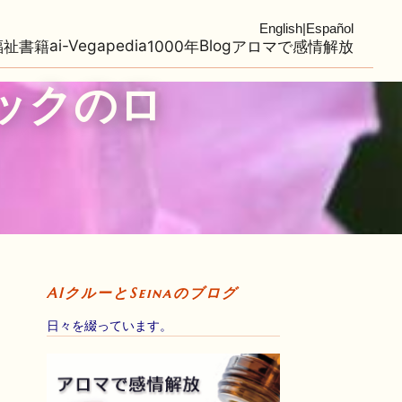
English
|
Español
ai-Vegapedia
Blog
福祉
書籍
1000年
アロマで感情解放
ニックのロ
AIクルーとSeinaのブログ
日々を綴っています。