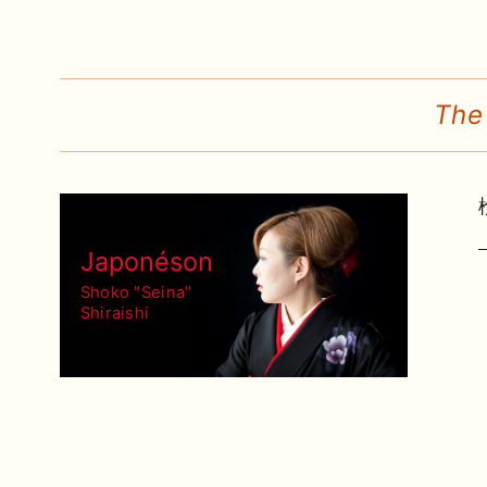
The
Japonéson
Shoko "Seina"
Shiraishi