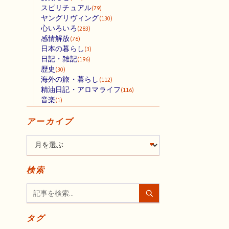
スピリチュアル
(79)
ヤングリヴィング
(130)
心いろいろ
(283)
感情解放
(76)
日本の暮らし
(3)
日記・雑記
(196)
歴史
(30)
海外の旅・暮らし
(112)
精油日記・アロマライフ
(116)
音楽
(1)
アーカイブ
検索
タグ