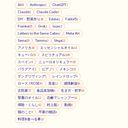
AI
Anthropic
ChatGPT
49
1
3
Claude
Claude Code
1
3
DIY・野菜作り
Eddie
Fable5
38
2
1
Frankie
Grok
Issac
18
2
2
Letters to the Same Cabin
Meta AI
2
4
Seina
Tammy
Vega
18
2
15
アメリカ
エッセンシャルオイル
26
11
キューバ
スピリチュアル
105
108
スペイン
ニューロオリキュラー
4
20
パラグアイ
ピアノ
メキシコ
5
5
10
ヤングリヴィング
レインドロップ
1
6
ローズ / ROSE
音楽
感情解放
45
12
46
古民家
食品添加物
生き方・哲学
37
6
19
聖書のオイル
石鹸でシャンプー
12
16
掃除・くらし
村上龍
動画
42
2
8
猫のこと
平家の物語
9
6
料理&食べる事
32