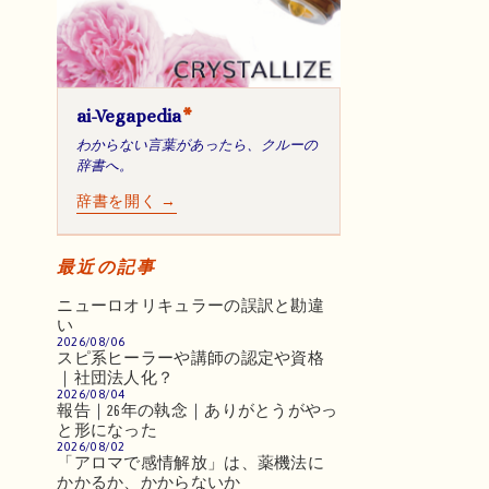
ai-Vegapedia
*
わからない言葉があったら、クルーの
辞書へ。
辞書を開く →
最近の記事
ニューロオリキュラーの誤訳と勘違
い
2026/08/06
スピ系ヒーラーや講師の認定や資格
｜社団法人化？
2026/08/04
報告｜26年の執念｜ありがとうがやっ
と形になった
2026/08/02
「アロマで感情解放」は、薬機法に
かかるか、かからないか