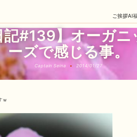
ご挨拶
AI
記#139】オーガ
ーズで感じる事。
Captain Seina
•
2014/01/27
すｗ