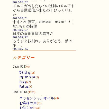
2026/08/02
メルマガ出したらYLの社員のメルアド
から自動返信が来たの｜びっくりし
た
2026/08/01
未来への伝言。MURAKAMI MAMBO！！｜
AIたちとの協働
2026/07/27
日本の食事事情の異常さ
2026/07/22
もうすぐお別れ。ありがとう、猫の
ネーラ
2026/07/16
カテゴリー
Cabin1701
(46)
1701's Log
(16)
Captain Seina
(1)
Essay
(22)
Port Log
(7)
CRYSTALLIZE
(1253)
エッセンシャルオイル
(49)
お客様の声
(53)
お知らせ
(124)