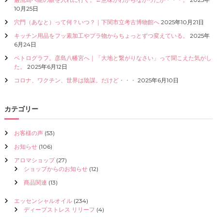
I
10月25日
Z
穴門（あなと）って何？いつ？｜下関市立考古博物館へ
2025年10月21日
E
（
キッチン用品をフッ素加工やプラ物からちょっとずつ変えている。
2025年
具
6月24日
現
ペトログラフ。彦島八幡宮へ｜「大地と繋がりなさい」って聞こえた気がし
化
た。
2025年6月12日
）
し
コロナ、ワクチン、世界は陰謀。だけど・・・
2025年6月10日
て
く
だ
カテゴリー
さ
い
お客様の声
(53)
お知らせ
(106)
アロマショップ
(27)
ショップからのお知らせ
(12)
商品関連
(13)
エッセンシャルオイル
(234)
ディープストレス リリーフ
(4)