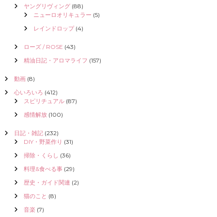
ヤングリヴィング
(88)
ニューロオリキュラー
(5)
レインドロップ
(4)
ローズ / ROSE
(43)
精油日記・アロマライフ
(157)
動画
(8)
心いろいろ
(412)
スピリチュアル
(87)
感情解放
(100)
日記・雑記
(232)
DIY・野菜作り
(31)
掃除・くらし
(36)
料理&食べる事
(29)
歴史・ガイド関連
(2)
猫のこと
(8)
音楽
(7)