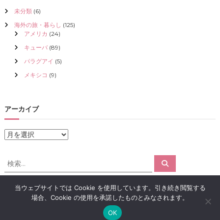
未分類
(6)
海外の旅・暮らし
(125)
アメリカ
(24)
キューバ
(89)
パラグアイ
(5)
メキシコ
(9)
アーカイブ
ア
ー
カ
検
検
イ
索
索
ブ
対
当ウェブサイトでは Cookie を使用しています。引き続き閲覧する
象
場合、Cookie の使用を承諾したものとみなされます。
:
Copyright © 2026
アロマで感情解放｜クリスタライズ
All rights reserved.
OK
Theme:
Flash
by ThemeGrill. Powered by
WordPress