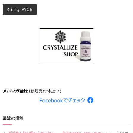
、
投
img_9706
あ
な
た
稿
ら
し
ナ
く
輝
き
ビ
、
創
ゲ
造
的
な
ー
人
生
シ
を
メルマガ登録
(新規受付休止中）
C
R
ョ
Y
S
ン
T
最近の投稿
A
L
L
巌流島へ龍の眼を入れに行く。←意味がわからなかったが・・・。
2025年